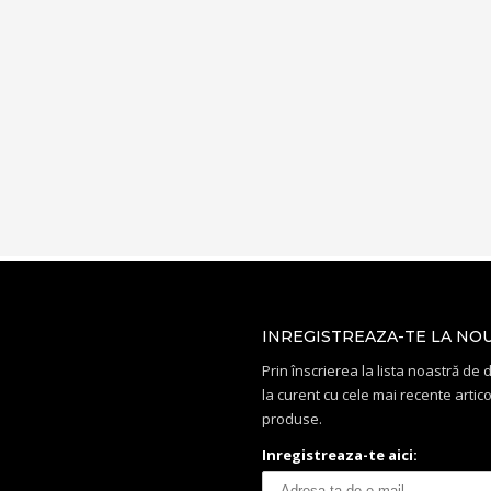
INREGISTREAZA-TE LA NO
Prin înscrierea la lista noastră de di
la curent cu cele mai recente artico
produse.
Inregistreaza-te aici: