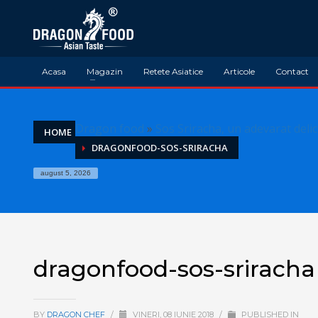
Acasa
Magazin
Retete Asiatice
Articole
Contact
Dragon food
»
Sos Sriracha, un adevarat delic
HOME
DRAGONFOOD-SOS-SRIRACHA
august 5, 2026
dragonfood-sos-sriracha
BY
DRAGON CHEF
/
VINERI, 08 IUNIE 2018
/
PUBLISHED IN