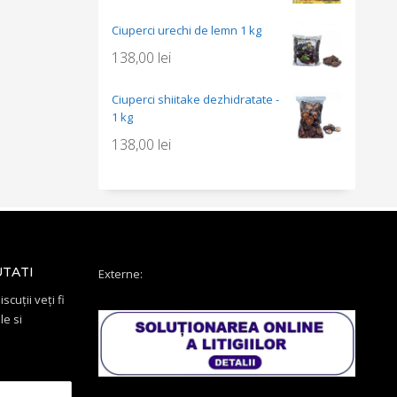
Ciuperci urechi de lemn 1 kg
138,00
lei
Ciuperci shiitake dezhidratate -
1 kg
138,00
lei
UTATI
Externe:
scuții veți fi
le si