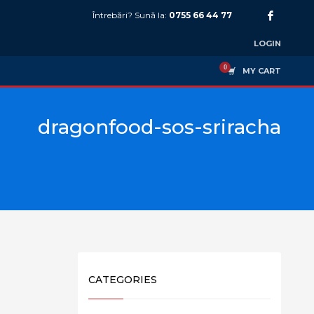
Întrebări? Sună la:
0755 66 44 77
LOGIN
MY CART
dragonfood-sos-sriracha
CATEGORIES