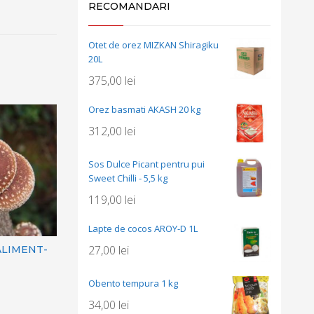
RECOMANDARI
Otet de orez MIZKAN Shiragiku
20L
375,00
lei
Orez basmati AKASH 20 kg
312,00
lei
Sos Dulce Picant pentru pui
Sweet Chilli - 5,5 kg
119,00
lei
Lapte de cocos AROY-D 1L
27,00
lei
ALIMENT-
Obento tempura 1 kg
34,00
lei