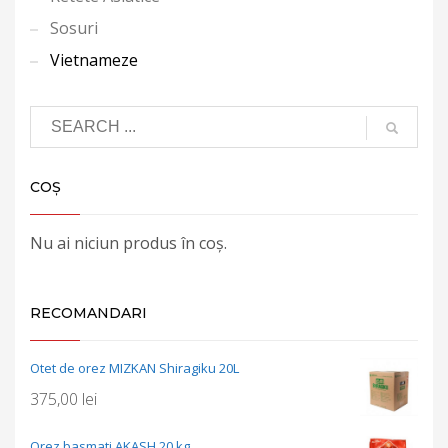
Sosuri
Vietnameze
COȘ
Nu ai niciun produs în coș.
RECOMANDARI
Otet de orez MIZKAN Shiragiku 20L
375,00
lei
Orez basmati AKASH 20 kg