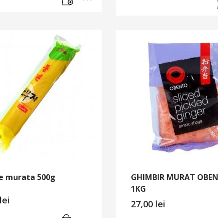
he murata 500g
GHIMBIR MURAT OBE
1KG
lei
27,00
lei