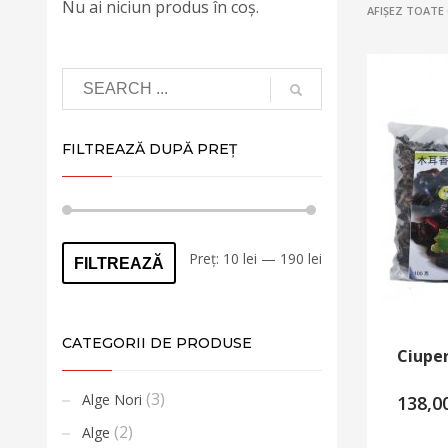
Nu ai niciun produs în coș.
AFIȘEZ TOATE
FILTREAZĂ DUPĂ PREȚ
Preț
Preț
Preț:
10 lei
—
190 lei
FILTREAZĂ
minim
maxim
CATEGORII DE PRODUSE
Ciuper
(3)
Alge Nori
138,0
(2)
Alge