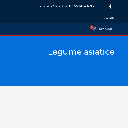
Întrebări? Sună la:
0755 66 44 77
LOGIN
MY CART
Legume asiatice