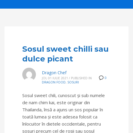
Sosul sweet chilli sau
dulce picant
Dragon Chef
0
JOI, 01 IULIE 2021
/
PUBLISHED IN
DRAGON FOOD
,
SOSURI
Sosul sweet chili, cunoscut și sub numele
de nam chim kai, este originar din
Thailanda, însă a ajuns un sos popular în
toată lumea și este adesea folosit ca
înlocuitor în dietele occidentale, pentru
sosuri precum cel de roșii sau sosul