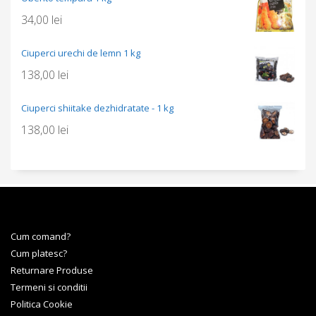
34,00
lei
Ciuperci urechi de lemn 1 kg
138,00
lei
Ciuperci shiitake dezhidratate - 1 kg
138,00
lei
Cum comand?
Cum platesc?
Returnare Produse
Termeni si conditii
Politica Cookie