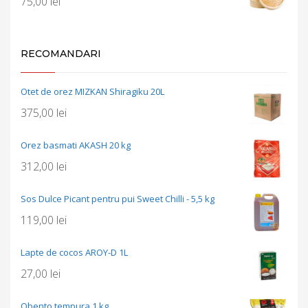
75,00
lei
RECOMANDARI
Otet de orez MIZKAN Shiragiku 20L
375,00
lei
Orez basmati AKASH 20 kg
312,00
lei
Sos Dulce Picant pentru pui Sweet Chilli - 5,5 kg
119,00
lei
Lapte de cocos AROY-D 1L
27,00
lei
Obento tempura 1 kg