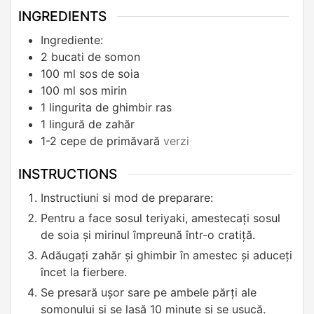
INGREDIENTS
Ingrediente:
2
bucati de somon
100
ml
sos de soia
100
ml
sos mirin
1
lingurita de ghimbir ras
1
lingură de zahăr
1-2
cepe de primăvară
verzi
INSTRUCTIONS
Instructiuni si mod de preparare:
Pentru a face sosul teriyaki, amestecați sosul
de soia și mirinul împreună într-o cratiță.
Adăugați zahăr și ghimbir în amestec și aduceți
încet la fierbere.
Se presară ușor sare pe ambele părți ale
somonului și se lasă 10 minute și se usucă.