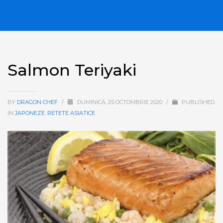
Salmon Teriyaki
BY
DRAGON CHEF
/
DUMINICĂ, 25 OCTOMBRIE 2020
/
PUBLISHED
IN
JAPONEZE
,
RETETE ASIATICE