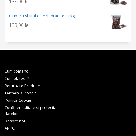
138,00
lei
Ciuperci shiitake dezhidratate - 1 kg
138,00
lei
Cum comand?
Cum platesc?
Returnare Produse
Termeni si conditii
Politica Cookie
Confidentialitate si protectia
datelor
Despre noi
ANPC