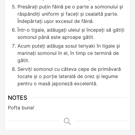
Presărați puțin făină pe o parte a somonului și
răspândiți uniform și faceți și cealaltă parte.
Îndepărtați ușor excesul de făină.
Într-o tigaie, adăugați uleiul și începeți să gătiți
somonul până este aproape gătit.
Acum puteți adăuga sosul teriyaki în tigaie și
marinați somonul în el, în timp ce termină de
gătit.
Serviți somonul cu câteva cepe de primăvară
tocate și o porție laterală de orez și legume
pentru o masă japoneză excelentă.
NOTES
Pofta buna!