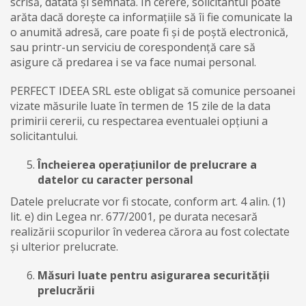
scrisă, datată și semnată. În cerere, solicitantul poate
arăta dacă dorește ca informațiile să îi fie comunicate la
o anumită adresă, care poate fi și de poștă electronică,
sau printr-un serviciu de corespondență care să
asigure că predarea i se va face numai personal.
PERFECT IDEEA SRL este obligat să comunice persoanei
vizate măsurile luate în termen de 15 zile de la data
primirii cererii, cu respectarea eventualei opțiuni a
solicitantului.
Încheierea operațiunilor de prelucrare a
datelor cu caracter personal
Datele prelucrate vor fi stocate, conform art. 4 alin. (1)
lit. e) din Legea nr. 677/2001, pe durata necesară
realizării scopurilor în vederea cărora au fost colectate
și ulterior prelucrate.
Măsuri luate pentru asigurarea securității
prelucrării