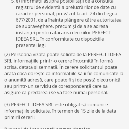
e) informații asupra posibilității de a consulta
registrul de evidentă a prelucrărilor de date cu
caracter personal, prevăzut la art. 24 din Legea
677/2001, de a înainta plângere către autoritatea
de supraveghere, precum și de a se adresa
instanței pentru atacarea deciziilor PERFECT
IDEEA SRL, în conformitate cu dispozițiile
prezentei legi.
(2) Persoana vizată poate solicita de la PERFECT IDEEA
SRL informațiile printr-o cerere întocmită în formă
scrisă, datată și semnată. În cerere solicitantul poate
arăta dacă dorește ca informațiile să îi fie comunicate la
o anumită adresă, care poate fi și de poștă electronică,
sau printr-un serviciu de corespondență care să
asigure că predarea i se va face numai personal.
(3) PERFECT IDEEA SRL este obligat să comunice
informațiile solicitate, în termen de 15 zile de la data
primirii cererii.