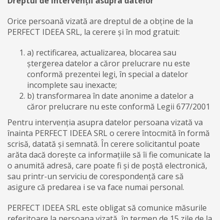
Dreptul de intervenții asupra datelor
Orice persoană vizată are dreptul de a obține de la
PERFECT IDEEA SRL, la cerere și în mod gratuit:
a) rectificarea, actualizarea, blocarea sau
ștergerea datelor a căror prelucrare nu este
conformă prezentei legi, în special a datelor
incomplete sau inexacte;
b) transformarea în date anonime a datelor a
căror prelucrare nu este conformă Legii 677/2001
Pentru intervenția asupra datelor persoana vizată va
înainta PERFECT IDEEA SRL o cerere întocmită în formă
scrisă, datată și semnată. În cerere solicitantul poate
arăta dacă dorește ca informațiile să îi fie comunicate la
o anumită adresă, care poate fi și de poștă electronică,
sau printr-un serviciu de corespondență care să
asigure că predarea i se va face numai personal.
PERFECT IDEEA SRL este obligat să comunice măsurile
referitoare la persoana vizată, în termen de 15 zile de la