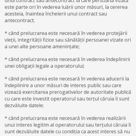
unui contract sau antecontract la care persoana vizată
este parte ori în vederea luării unor măsuri, la cererea
acesteia, înaintea încheierii unui contract sau
antecontract;
* când prelucrarea este necesară în vederea protejării
vieții, integrității fizice sau sănătății persoanei vizate ori
a unei alte persoane amenințate;
* când prelucrarea este necesară în vederea îndeplinirii
unei obligații legale a operatorului;
* când prelucrarea este necesară în vederea aducerii la
îndeplinire a unor măsuri de interes public sau care
vizează exercitarea prerogativelor de autoritate publică
cu care este investit operatorul sau terțul căruia îi sunt
dezvăluite datele;
* când prelucrarea este necesară în vederea realizării
unui interes legitim al operatorului sau terțului căruia îi
sunt dezvăluite datele cu condiția ca acest interes să nu