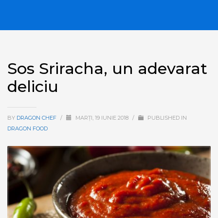
Sos Sriracha, un adevarat
deliciu
BY
DRAGON CHEF
/
MARȚI, 19 IUNIE 2018
/
PUBLISHED IN
DRAGON FOOD