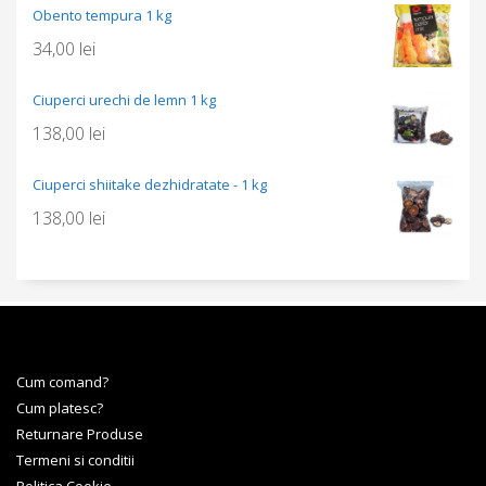
Obento tempura 1 kg
34,00
lei
Ciuperci urechi de lemn 1 kg
138,00
lei
Ciuperci shiitake dezhidratate - 1 kg
138,00
lei
Cum comand?
Cum platesc?
Returnare Produse
Termeni si conditii