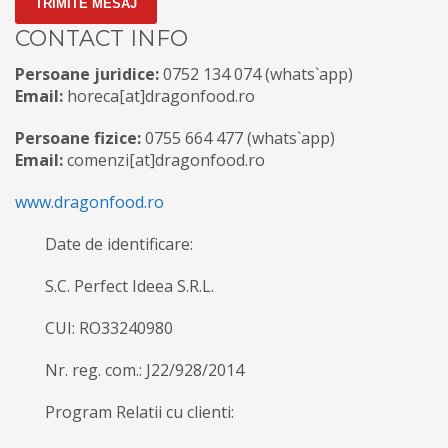
TRIMITE MESAJ
CONTACT INFO
Persoane juridice:
0752 134
074
(whats`app)
Email:
horeca[at]dragonfood.ro
Persoane fizice:
0755 664 477 (whats`app)
Email:
comenzi[at]dragonfood.ro
www.dragonfood.ro
Date de identificare:
S.C. Perfect Ideea S.R.L.
CUI: RO33240980
Nr. reg. com.: J22/928/2014
Program Relatii cu clienti: