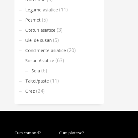
(11)
Legume asiatice
(5)
Pesmet
(3)
Oteturi asiatice
(5)
Ulei de susan
(20)
Condimente asiatice
(63)
Sosuri Asiatice
(6)
Soia
(11)
Taitei/paste
(24)
Orez
Cum comand?
Cum platesc?