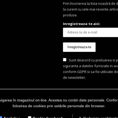
Prin înscrierea la lista noastră de di
la curent cu cele mai recente artico
produse.
Inregistreaza-te aici:
Sunt deacord cu preluarea si p
siguranta a datelor furnizate in a
conform GDPR si sa fie utilizate d
de newsletter.
igarea în magazinul on-line. Acestea nu conțin date personale. Conform 
ezervate Dragon Food - marca inregistrata.
folosirea de cookies prin setările personale din browser.