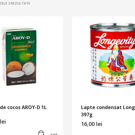
SORTAT
 CELE 3 REZULTATE
DUPĂ
POPULARITATE
 de cocos AROY-D 1L
Lapte condensat Long
397g
lei
16,00
lei