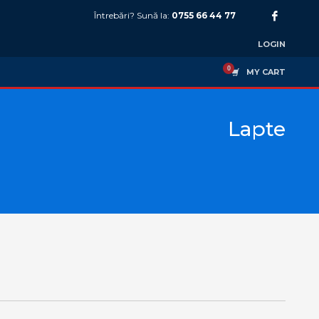
Întrebări? Sună la:
0755 66 44 77
LOGIN
MY CART
Lapte