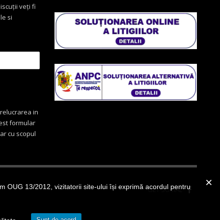
scuții veți fi
le si
relucrarea in
cest formular
oar cu scopul
OUG 13/2012, vizitatorii site-ului își exprimă acordul pentru
GET SOCIAL
Sunt de acord