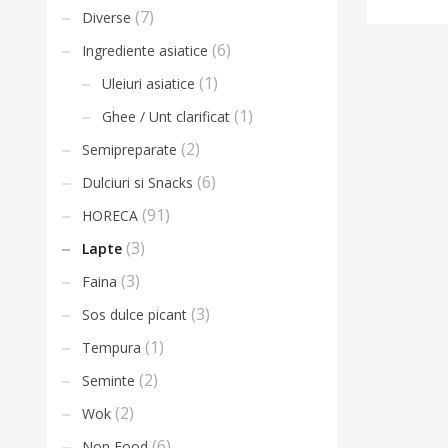
(7)
Diverse
(6)
Ingrediente asiatice
(1)
Uleiuri asiatice
(1)
Ghee / Unt clarificat
(2)
Semipreparate
(6)
Dulciuri si Snacks
(91)
HORECA
(3)
Lapte
(3)
Faina
(3)
Sos dulce picant
(1)
Tempura
(2)
Seminte
(2)
Wok
(6)
Non Food