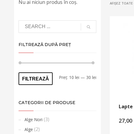
Nu ai niciun produs în coș.
AFIȘEZ TOATE
FILTREAZĂ DUPĂ PREȚ
Preț
Preț
Preț:
10 lei
—
30 lei
FILTREAZĂ
minim
maxim
CATEGORII DE PRODUSE
Lapte
(3)
Alge Nori
27,00
(2)
Alge