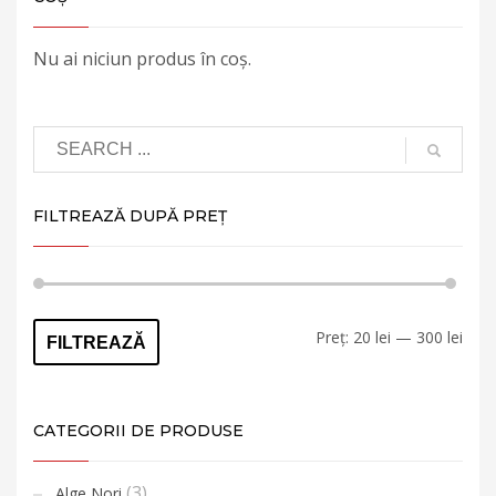
Nu ai niciun produs în coș.
FILTREAZĂ DUPĂ PREȚ
Preț
Preț
Preț:
20 lei
—
300 lei
FILTREAZĂ
min
max
CATEGORII DE PRODUSE
(3)
Alge Nori