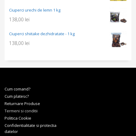
Ciuperci urechi de lemn 1 kg
138,00
lei
Ciuperci shiitake dezhidratate - 1 kg
138,00
lei
Cum comand?
Cum platesc?
Returnare Produse
Termeni si conditii
Politica Cookie
Confidentialitate si protectia
datelor