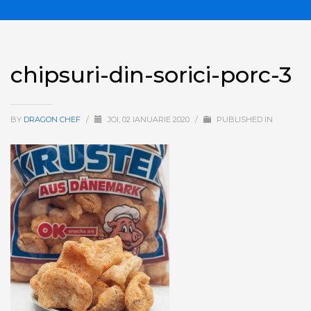
chipsuri-din-sorici-porc-3
BY
DRAGON CHEF
/
JOI, 02 IANUARIE 2020
/
PUBLISHED IN