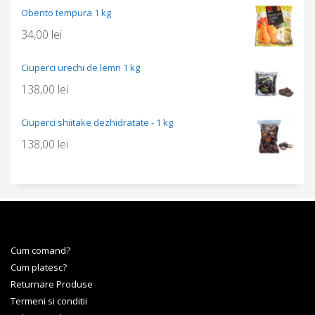
Obento tempura 1 kg
34,00
lei
Ciuperci urechi de lemn 1 kg
138,00
lei
Ciuperci shiitake dezhidratate - 1 kg
138,00
lei
Cum comand?
Cum platesc?
Returnare Produse
Termeni si conditii