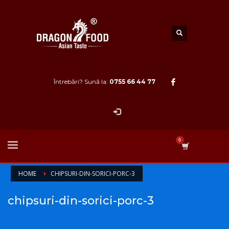
Întrebări? Sună la:
0755 66 44 77
HOME
CHIPSURI-DIN-SORICI-PORC-3
chipsuri-din-sorici-porc-3