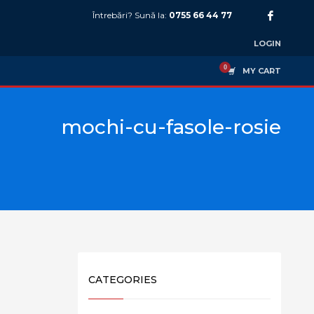
Întrebări? Sună la:
0755 66 44 77
LOGIN
MY CART
mochi-cu-fasole-rosie
CATEGORIES