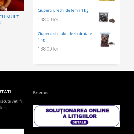
Ciuperci urechi de lemn 1 kg
 CU MULT
138,00
lei
E
Ciuperci shiitake dezhidratate -
1 kg
138,00
lei
UTATI
Externe:
scuții veți fi
le si