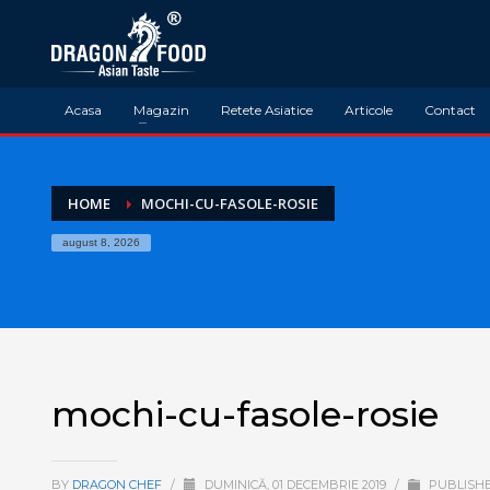
Acasa
Magazin
Retete Asiatice
Articole
Contact
HOME
MOCHI-CU-FASOLE-ROSIE
august 8, 2026
mochi-cu-fasole-rosie
BY
DRAGON CHEF
/
DUMINICĂ, 01 DECEMBRIE 2019
/
PUBLISHE