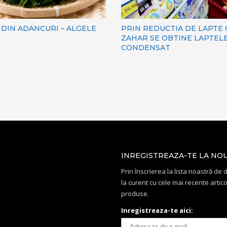
DIN ADANCURI – ALGELE
PRIN REDUCTIA DE LAPTE
ZAHAR SE OBTINE LAPTEL
CONDENSAT
INREGISTREAZA-TE LA NO
Prin înscrierea la lista noastră de di
la curent cu cele mai recente artico
produse.
Inregistreaza-te aici: