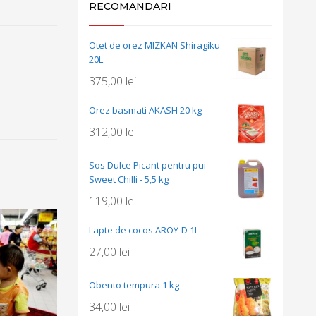
RECOMANDARI
Otet de orez MIZKAN Shiragiku
20L
375,00
lei
Orez basmati AKASH 20 kg
312,00
lei
Sos Dulce Picant pentru pui
Sweet Chilli - 5,5 kg
119,00
lei
Lapte de cocos AROY-D 1L
27,00
lei
Obento tempura 1 kg
34,00
lei