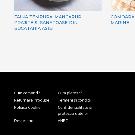
FAINA TEMPURA, MANCARURI
COMOARA 
PRAJITE SI SANATOASE DIN
MARINE
BUCATARIA ASIEI
Cum comand?
Cum platesc?
Returnare Produse
Termeni si conditii
Politica Cookie
Confidentialitate si
protectia datelor
Despre noi
ANPC