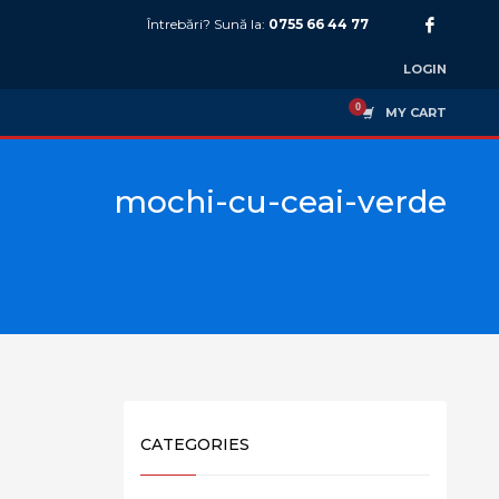
Întrebări? Sună la:
0755 66 44 77
LOGIN
MY CART
mochi-cu-ceai-verde
CATEGORIES