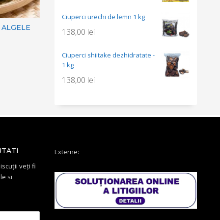
Ciuperci urechi de lemn 1 kg
 ALGELE
138,00
lei
Ciuperci shiitake dezhidratate -
1 kg
138,00
lei
UTATI
Externe:
scuții veți fi
le si