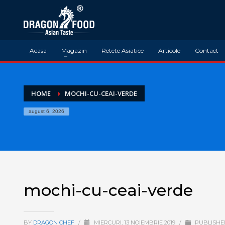
Acasa
Magazin
Retete Asiatice
Articole
Contact
HOME
MOCHI-CU-CEAI-VERDE
august 6, 2026
mochi-cu-ceai-verde
BY
DRAGON CHEF
/
MIERCURI, 13 NOIEMBRIE 2019
/
PUBLISHED