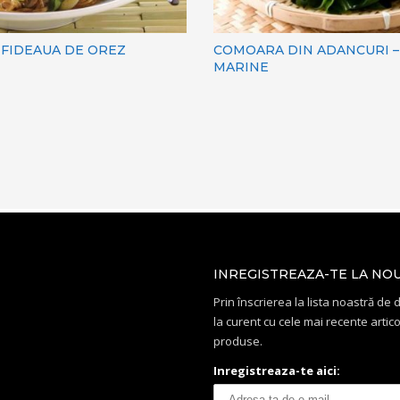
 FIDEAUA DE OREZ
COMOARA DIN ADANCURI –
MARINE
INREGISTREAZA-TE LA NO
Prin înscrierea la lista noastră de di
la curent cu cele mai recente artico
produse.
Inregistreaza-te aici: