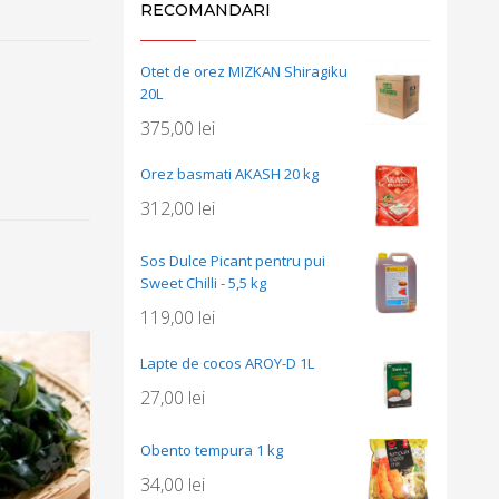
RECOMANDARI
Otet de orez MIZKAN Shiragiku
20L
375,00
lei
Orez basmati AKASH 20 kg
312,00
lei
Sos Dulce Picant pentru pui
Sweet Chilli - 5,5 kg
119,00
lei
Lapte de cocos AROY-D 1L
27,00
lei
Obento tempura 1 kg
34,00
lei