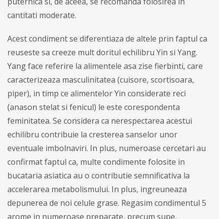
puternica si, de aceea, se recomanda folosirea in
cantitati moderate.
Acest condiment se diferentiaza de altele prin faptul ca
reuseste sa creeze mult doritul echilibru Yin si Yang.
Yang face referire la alimentele asa zise fierbinti, care
caracterizeaza masculinitatea (cuisore, scortisoara,
piper), in timp ce alimentelor Yin considerate reci
(anason stelat si fenicul) le este corespondenta
feminitatea. Se considera ca nerespectarea acestui
echilibru contribuie la cresterea sanselor unor
eventuale imbolnaviri. In plus, numeroase cercetari au
confirmat faptul ca, multe condimente folosite in
bucataria asiatica au o contributie semnificativa la
accelerarea metabolismului. In plus, ingreuneaza
depunerea de noi celule grase. Regasim condimentul 5
arome in numeroase preparate, precum supe,