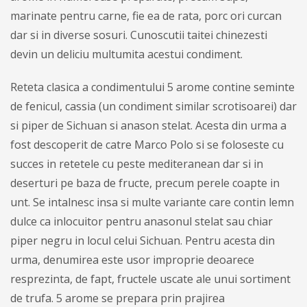
marinate pentru carne, fie ea de rata, porc ori curcan
dar si in diverse sosuri. Cunoscutii taitei chinezesti
devin un deliciu multumita acestui condiment.
Reteta clasica a condimentului 5 arome contine seminte
de fenicul, cassia (un condiment similar scrotisoarei) dar
si piper de Sichuan si anason stelat. Acesta din urma a
fost descoperit de catre Marco Polo si se foloseste cu
succes in retetele cu peste mediteranean dar si in
deserturi pe baza de fructe, precum perele coapte in
unt. Se intalnesc insa si multe variante care contin lemn
dulce ca inlocuitor pentru anasonul stelat sau chiar
piper negru in locul celui Sichuan. Pentru acesta din
urma, denumirea este usor improprie deoarece
resprezinta, de fapt, fructele uscate ale unui sortiment
de trufa. 5 arome se prepara prin prajirea