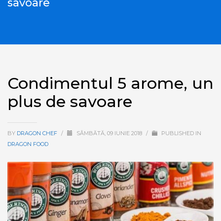
savoare
Condimentul 5 arome, un
plus de savoare
BY
DRAGON CHEF
/
SÂMBĂTĂ, 09 IUNIE 2018
/
PUBLISHED IN
DRAGON FOOD