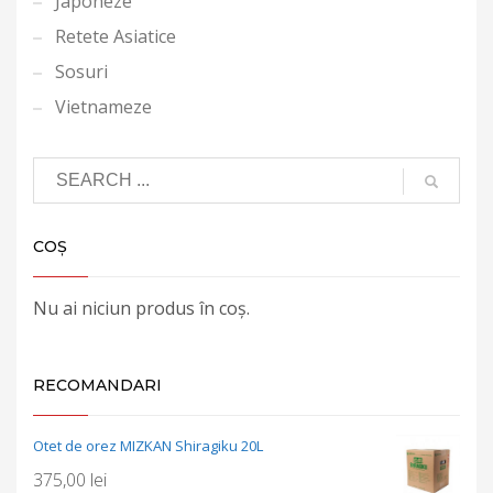
Japoneze
Retete Asiatice
Sosuri
Vietnameze
COȘ
Nu ai niciun produs în coș.
RECOMANDARI
Otet de orez MIZKAN Shiragiku 20L
375,00
lei