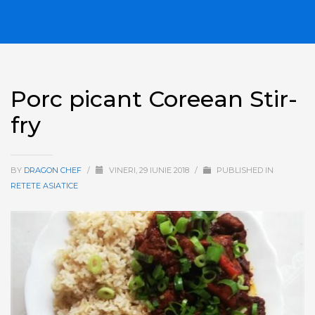
Porc picant Coreean Stir-
fry
BY
DRAGON CHEF
/
VINERI, 29 IUNIE 2018
/
PUBLISHED IN
RETETE ASIATICE