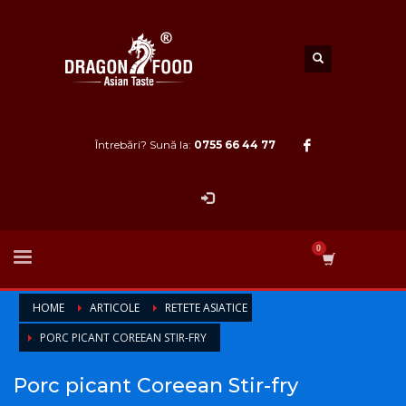
Întrebări? Sună la:
0755 66 44 77
HOME
ARTICOLE
RETETE ASIATICE
PORC PICANT COREEAN STIR-FRY
Porc picant Coreean Stir-fry