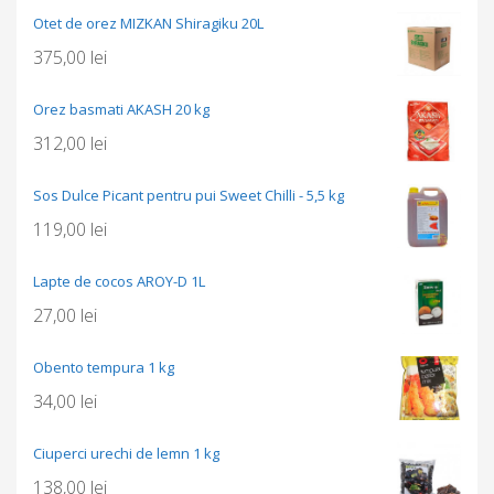
Otet de orez MIZKAN Shiragiku 20L
375,00
lei
Orez basmati AKASH 20 kg
312,00
lei
Sos Dulce Picant pentru pui Sweet Chilli - 5,5 kg
119,00
lei
Lapte de cocos AROY-D 1L
27,00
lei
Obento tempura 1 kg
34,00
lei
Ciuperci urechi de lemn 1 kg
138,00
lei