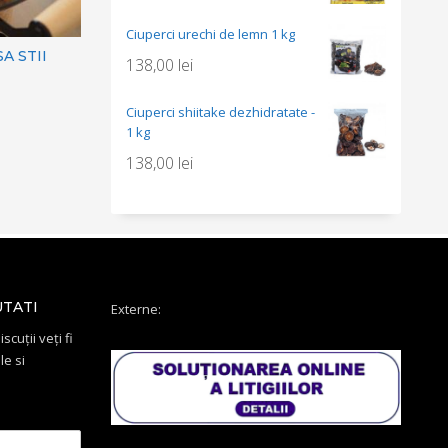
Ciuperci urechi de lemn 1 kg
A STII
138,00
lei
Ciuperci shiitake dezhidratate -
1 kg
138,00
lei
UTATI
Externe:
scuții veți fi
le si