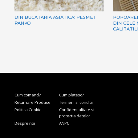
DIN BUCATARIA ASIATICA: PESMET
POPOAREL
PANKO
DIN CELE 
CALITATIL
Cum comand?
Cum platesc?
Returnare Produse
Termeni si conditii
Politica Cookie
Confidentialitate si
protectia datelor
Despre noi
ANPC