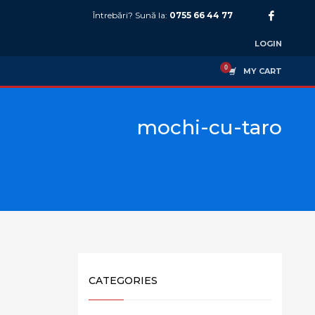
Întrebări? Sună la:
0755 66 44 77
LOGIN
MY CART
mochi-cu-taro
CATEGORIES