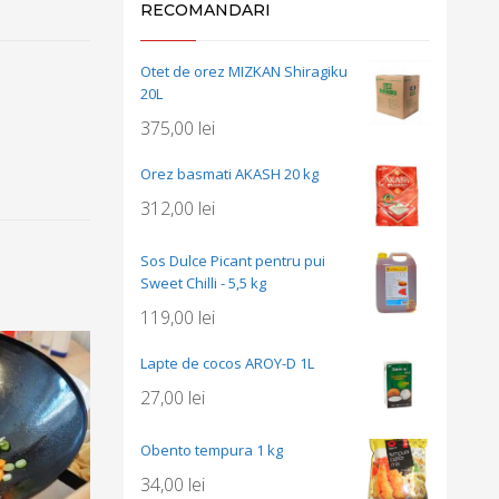
RECOMANDARI
Otet de orez MIZKAN Shiragiku
20L
375,00
lei
Orez basmati AKASH 20 kg
312,00
lei
Sos Dulce Picant pentru pui
Sweet Chilli - 5,5 kg
119,00
lei
Lapte de cocos AROY-D 1L
27,00
lei
Obento tempura 1 kg
34,00
lei