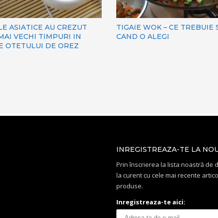
E ASIATICE AU CREZUT
TIGAIE WOK – CE TREBUIE S
MAI VECHI TIMPURI IN
CAND O ALEGI
E OTETULUI DE OREZ
INREGISTREAZA-TE LA NO
Prin înscrierea la lista noastră de di
la curent cu cele mai recente artico
produse.
Inregistreaza-te aici: