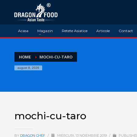
Acasa
Magazin
Retete Asiatice
Articole
Contact
HOME
MOCHI-CU-TARO
august 8, 2026
mochi-cu-taro
BY
DRAGON CHEF
/
MIERCURI, 13 NOIEMBRIE 2019
/
PUBLISHED