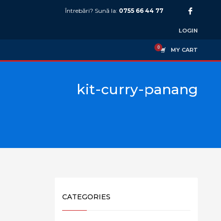
Întrebări? Sună la:
0755 66 44 77
LOGIN
MY CART
kit-curry-panang
CATEGORIES