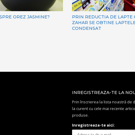
ESPRE OREZ JASMINE?
PRIN REDUCTIA DE LAPTE
ZAHAR SE OBTINE LAPTEL
CONDENSAT
INREGISTREAZA-TE LA NO
Prin înscrierea la lista noastră de di
la curent cu cele mai recente artico
produse.
Inregistreaza-te aici: