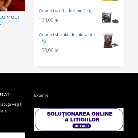
Ciuperci urechi de lemn 1 kg
 CU MULT
138,00
lei
E
Ciuperci shiitake dezhidratate -
1 kg
138,00
lei
UTATI
Externe:
scuții veți fi
le si