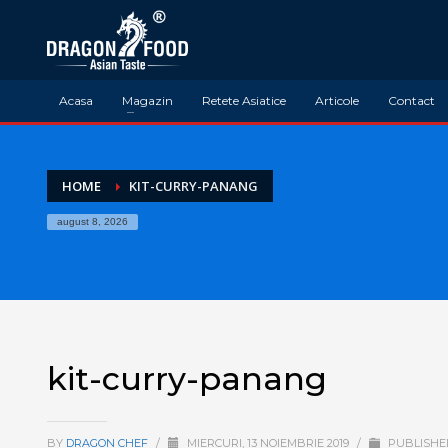
Acasa
Magazin
Retete Asiatice
Articole
Contact
HOME
KIT-CURRY-PANANG
august 8, 2026
kit-curry-panang
BY
DRAGON CHEF
/
MIERCURI, 13 NOIEMBRIE 2019
/
PUBLISHED