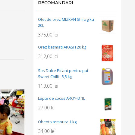
RECOMANDARI
Otet de orez MIZKAN Shiragiku
20L
375,00
lei
Orez basmati AKASH 20 kg
312,00
lei
Sos Dulce Picant pentru pui
Sweet Chilli - 5,5 kg
119,00
lei
Lapte de cocos AROY-D 1L
27,00
lei
Obento tempura 1 kg
34,00
lei