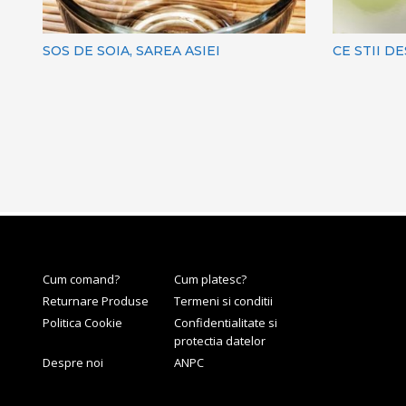
SOS DE SOIA, SAREA ASIEI
CE STII D
Cum comand?
Cum platesc?
Returnare Produse
Termeni si conditii
Politica Cookie
Confidentialitate si
protectia datelor
Despre noi
ANPC