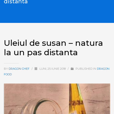
distanta
Uleiul de susan – natura
la un pas distanta
BY
DRAGON CHEF
/
LUNI, 25 IUNIE 2018
/
PUBLISHED IN
DRAGON
FOOD