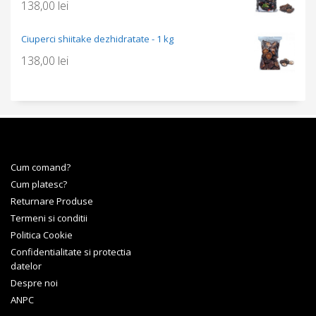
138,00
lei
Ciuperci shiitake dezhidratate - 1 kg
138,00
lei
Cum comand?
Cum platesc?
Returnare Produse
Termeni si conditii
Politica Cookie
Confidentialitate si protectia
datelor
Despre noi
ANPC