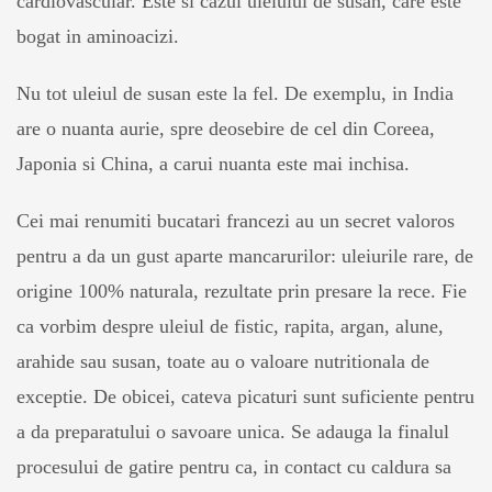
cardiovascular. Este si cazul uleiului de susan, care este
bogat in aminoacizi.
Nu tot uleiul de susan este la fel. De exemplu, in India
are o nuanta aurie, spre deosebire de cel din Coreea,
Japonia si China, a carui nuanta este mai inchisa.
Cei mai renumiti bucatari francezi au un secret valoros
pentru a da un gust aparte mancarurilor: uleiurile rare, de
origine 100% naturala, rezultate prin presare la rece. Fie
ca vorbim despre uleiul de fistic, rapita, argan, alune,
arahide sau susan, toate au o valoare nutritionala de
exceptie. De obicei, cateva picaturi sunt suficiente pentru
a da preparatului o savoare unica. Se adauga la finalul
procesului de gatire pentru ca, in contact cu caldura sa