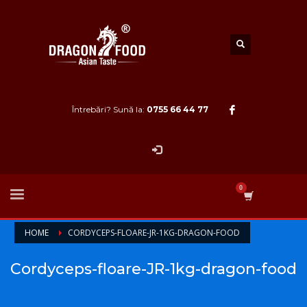
Întrebări? Sună la:
0755 66 44 77
HOME
CORDYCEPS-FLOARE-JR-1KG-DRAGON-FOOD
Cordyceps-floare-JR-1kg-dragon-food