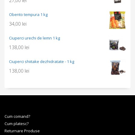
27,00
lei
Obento tempura 1 kg
34,00
lei
Ciuperci urechi de lemn 1 kg
138,00
lei
Ciuperci shiitake dezhidratate - 1 kg
138,00
lei
Cum comand?
Cum platesc?
Returnare Produse