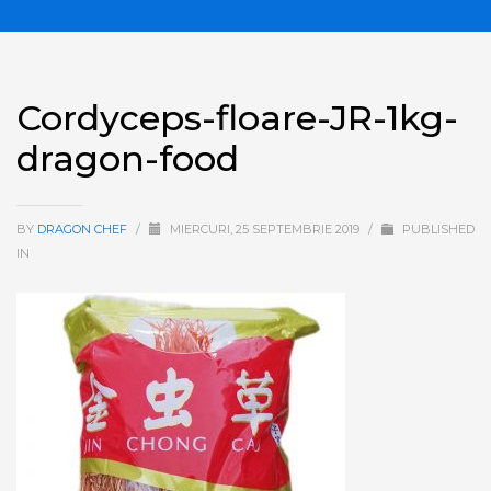
Cordyceps-floare-JR-1kg-
dragon-food
BY
DRAGON CHEF
/
MIERCURI, 25 SEPTEMBRIE 2019
/
PUBLISHED
IN