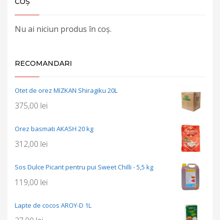
COȘ
Nu ai niciun produs în coș.
RECOMANDARI
Otet de orez MIZKAN Shiragiku 20L
375,00
lei
Orez basmati AKASH 20 kg
312,00
lei
Sos Dulce Picant pentru pui Sweet Chilli - 5,5 kg
119,00
lei
Lapte de cocos AROY-D 1L