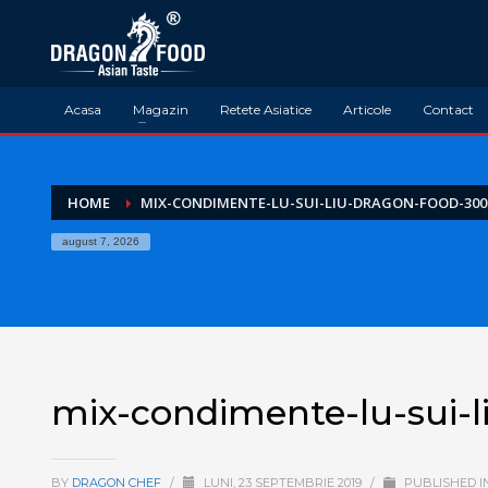
Acasa
Magazin
Retete Asiatice
Articole
Contact
HOME
MIX-CONDIMENTE-LU-SUI-LIU-DRAGON-FOOD-30
august 7, 2026
mix-condimente-lu-sui-
BY
DRAGON CHEF
/
LUNI, 23 SEPTEMBRIE 2019
/
PUBLISHED I