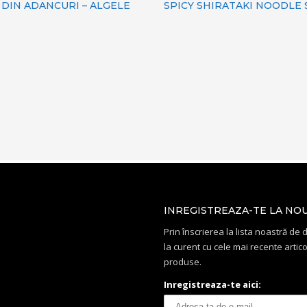
DIN ADANCURI – ALGELE
SPICY SHIRATAKI NOODLE
INREGISTREAZA-TE LA NO
Prin înscrierea la lista noastră de di
la curent cu cele mai recente artico
produse.
Inregistreaza-te aici: