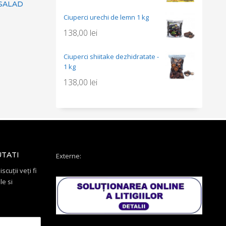
 SALAD
Ciuperci urechi de lemn 1 kg
138,00
lei
Ciuperci shiitake dezhidratate -
1 kg
138,00
lei
UTATI
Externe:
scuții veți fi
le si