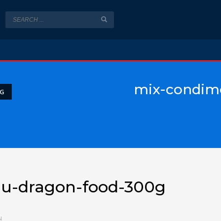
mix-condime
0G
liu-dragon-food-300g
N