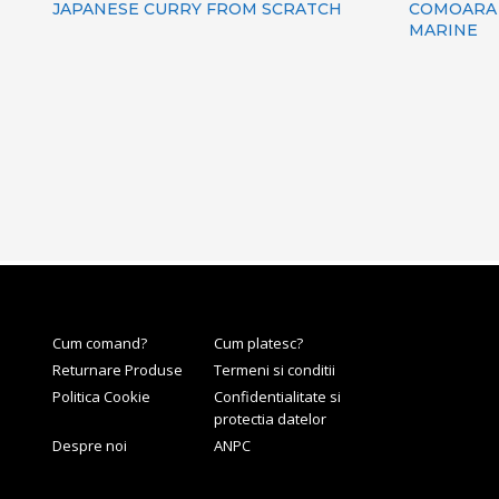
JAPANESE CURRY FROM SCRATCH
COMOARA 
MARINE
Cum comand?
Cum platesc?
Returnare Produse
Termeni si conditii
Politica Cookie
Confidentialitate si
protectia datelor
Despre noi
ANPC