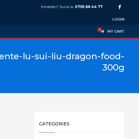
Întrebări? Sună la:
0755 66 44 77
LOGIN
MY CART
nte-lu-sui-liu-dragon-food-
300g
CATEGORIES