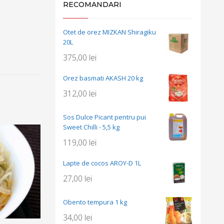
RECOMANDARI
Otet de orez MIZKAN Shiragiku
20L
375,00
lei
Orez basmati AKASH 20 kg
312,00
lei
Sos Dulce Picant pentru pui
Sweet Chilli - 5,5 kg
119,00
lei
Lapte de cocos AROY-D 1L
27,00
lei
Obento tempura 1 kg
34,00
lei