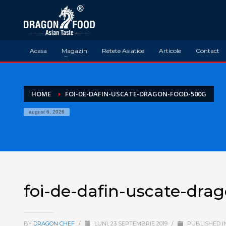
Acasa
Magazin
Retete Asiatice
Articole
Contact
HOME
FOI-DE-DAFIN-USCATE-DRAGON-FOOD-500G
august 6, 2026
foi-de-dafin-uscate-dra
BY
DRAGON CHEF
/
LUNI, 23 SEPTEMBRIE 2019
/
PUBLISHED I