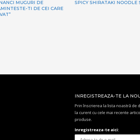
NANCI MUGURI DE
SPICY SHIRATAKI NOODLE
MINTESTE-TI DE CEI CARE
IVAT”
INREGISTREAZA-TE LA NO
Prin înscrierea la lista noastră de di
la curent cu cele mai recente artico
produse.
Inregistreaza-te aici: