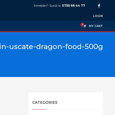
Întrebări? Sună la:
0755 66 44 77
LOGIN
MY CART
fin-uscate-dragon-food-500g
CATEGORIES