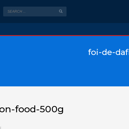
foi-de-da
gon-food-500g
N