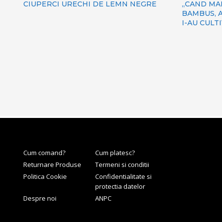
CIUPERCI URECHI DE LEMN NEGRE
„CAND MA
BAMBUS, A
I-AU CULT
Cum comand?
Cum platesc?
Returnare Produse
Termeni si conditii
Politica Cookie
Confidentialitate si
protectia datelor
Despre noi
ANPC