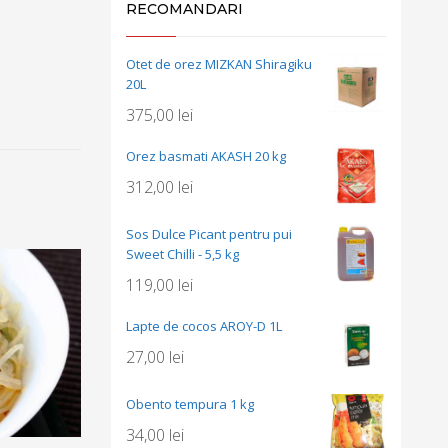
RECOMANDARI
Otet de orez MIZKAN Shiragiku
20L
375,00
lei
Orez basmati AKASH 20 kg
312,00
lei
Sos Dulce Picant pentru pui
Sweet Chilli - 5,5 kg
119,00
lei
Lapte de cocos AROY-D 1L
27,00
lei
Obento tempura 1 kg
34,00
lei