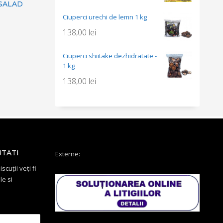
 SALAD
Ciuperci urechi de lemn 1 kg
138,00
lei
Ciuperci shiitake dezhidratate -
1 kg
138,00
lei
UTATI
Externe:
scuții veți fi
le si