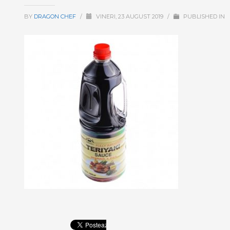
BY
DRAGON CHEF
/
VINERI, 23 AUGUST 2019
/
PUBLISHED IN