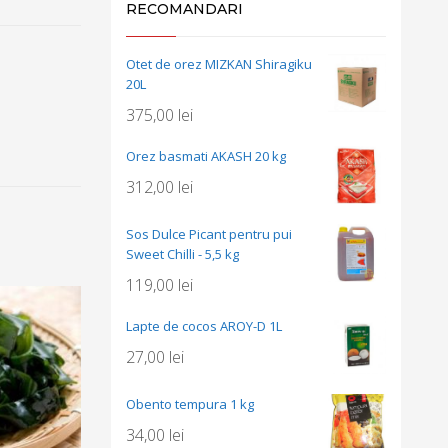
RECOMANDARI
Otet de orez MIZKAN Shiragiku
20L
375,00
lei
Orez basmati AKASH 20 kg
312,00
lei
Sos Dulce Picant pentru pui
Sweet Chilli - 5,5 kg
119,00
lei
Lapte de cocos AROY-D 1L
27,00
lei
Obento tempura 1 kg
34,00
lei