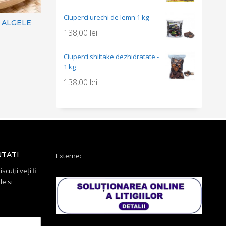
Ciuperci urechi de lemn 1 kg
 ALGELE
138,00
lei
Ciuperci shiitake dezhidratate -
1 kg
138,00
lei
UTATI
Externe:
scuții veți fi
le si