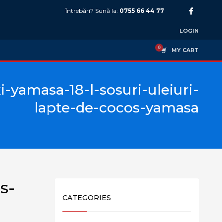
Întrebări? Sună la:
0755 66 44 77
LOGIN
MY CART
i-yamasa-18-l-sosuri-uleiuri-
lapte-de-cocos-yamasa
s-
CATEGORIES