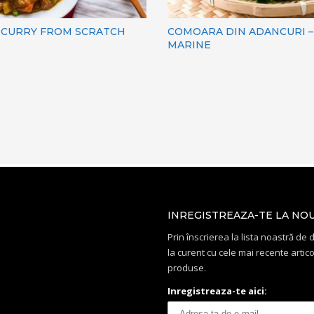
 CURRY FROM SCRATCH
COMOARA DIN ADANCURI –
MARINE
INREGISTREAZA-TE LA NO
Prin înscrierea la lista noastră de di
la curent cu cele mai recente artico
produse.
Inregistreaza-te aici: