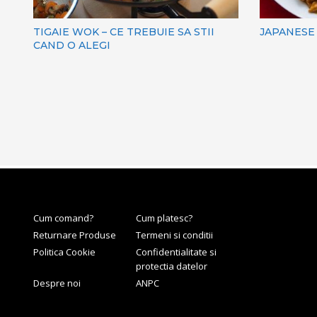
TIGAIE WOK – CE TREBUIE SA STII
JAPANESE
CAND O ALEGI
Cum comand?
Cum platesc?
Returnare Produse
Termeni si conditii
Politica Cookie
Confidentialitate si
protectia datelor
Despre noi
ANPC