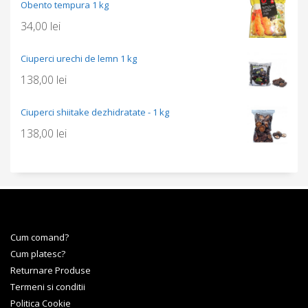
Obento tempura 1 kg
34,00
lei
Ciuperci urechi de lemn 1 kg
138,00
lei
Ciuperci shiitake dezhidratate - 1 kg
138,00
lei
Cum comand?
Cum platesc?
Returnare Produse
Termeni si conditii
Politica Cookie