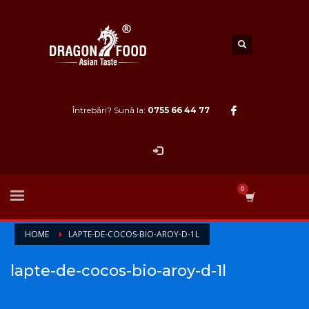
Întrebări? Sună la:
0755 66 44 77
HOME
LAPTE-DE-COCOS-BIO-AROY-D-1L
lapte-de-cocos-bio-aroy-d-1l