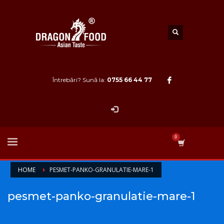
Întrebări? Sună la:
0755 66 44 77
HOME
PESMET-PANKO-GRANULATIE-MARE-1
pesmet-panko-granulatie-mare-1