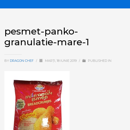
pesmet-panko-
granulatie-mare-1
BY
DRAGON CHEF
/
MARȚI, 18 IUNIE 2019
/
PUBLISHED IN