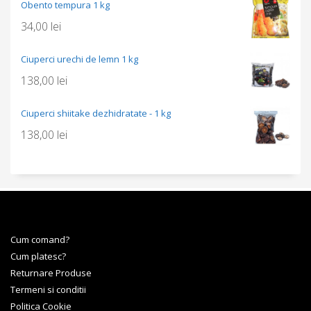
Obento tempura 1 kg
34,00
lei
Ciuperci urechi de lemn 1 kg
138,00
lei
Ciuperci shiitake dezhidratate - 1 kg
138,00
lei
Cum comand?
Cum platesc?
Returnare Produse
Termeni si conditii
Politica Cookie