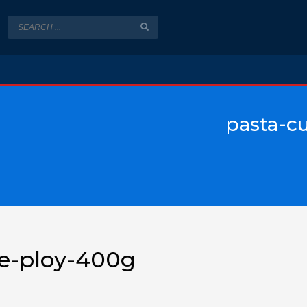
pasta-c
e-ploy-400g