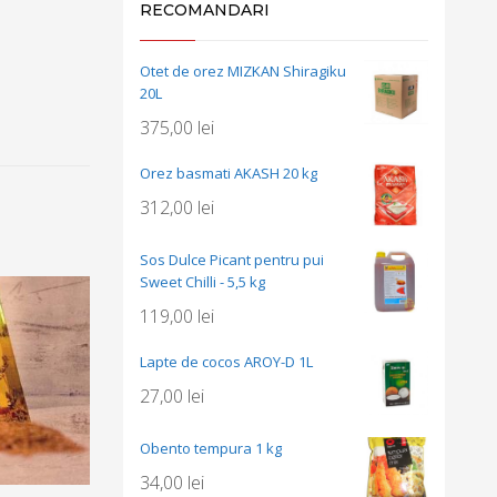
RECOMANDARI
Otet de orez MIZKAN Shiragiku
20L
375,00
lei
Orez basmati AKASH 20 kg
312,00
lei
Sos Dulce Picant pentru pui
Sweet Chilli - 5,5 kg
119,00
lei
Lapte de cocos AROY-D 1L
27,00
lei
Obento tempura 1 kg
34,00
lei