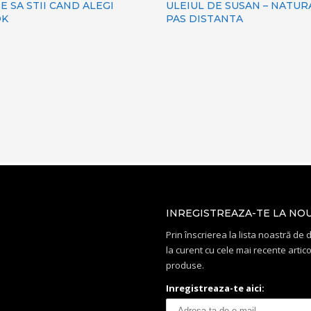
E SA STII CAND ALEGI
ULEIUL DE SUSAN – NATUR
OK
PAS DISTANTA
INREGISTREAZA-TE LA NO
Prin înscrierea la lista noastră de di
la curent cu cele mai recente artico
produse.
Inregistreaza-te aici: