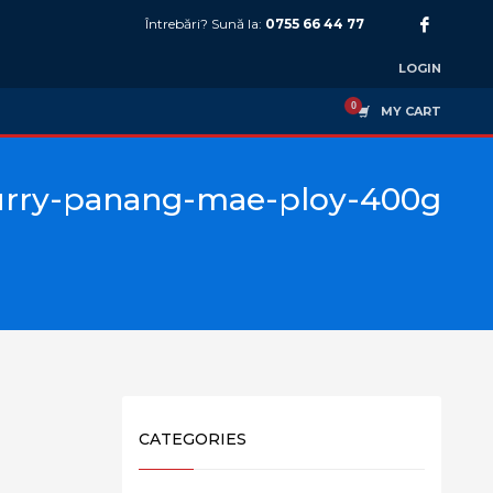
Întrebări? Sună la:
0755 66 44 77
LOGIN
MY CART
urry-panang-mae-ploy-400g
CATEGORIES