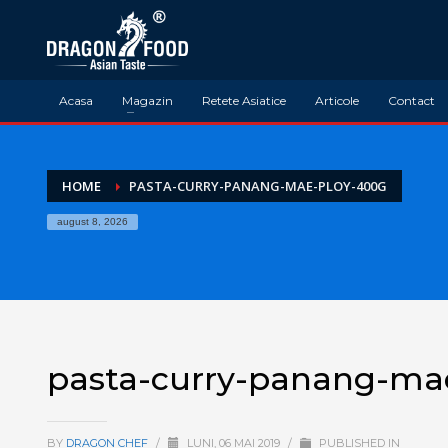
Acasa
Magazin
Retete Asiatice
Articole
Contact
HOME
PASTA-CURRY-PANANG-MAE-PLOY-400G
august 8, 2026
pasta-curry-panang-ma
BY
DRAGON CHEF
/
LUNI, 06 MAI 2019
/
PUBLISHED IN