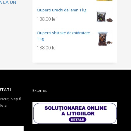
A LA UN
Ciuperci urechi de lemn 1 kg
138,00
lei
Ciuperci shiitake dezhidratate -
1 kg
138,00
lei
UTATI
Externe:
scuții veți fi
le si