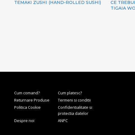
TEMAKI ZUSHI (HAND-ROLLED SUSHI)
CE TREBUI
TIGAIA W
Cum comand?
Cum platesc?
Returnare Produse
Termeni si conditii
Politica Cookie
Confidentialitate si
protectia datelor
Despre noi
ANPC