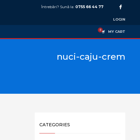
Întrebări? Sună la:
0755 66 44 77
LOGIN
MY CART
nuci-caju-crem
CATEGORIES