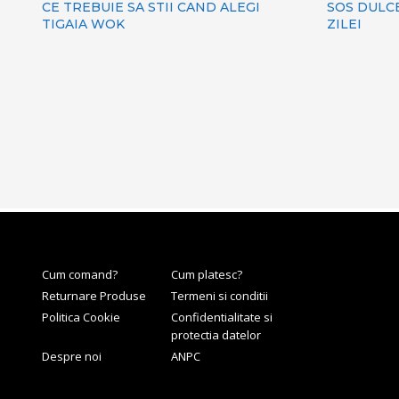
CE TREBUIE SA STII CAND ALEGI
SOS DULC
TIGAIA WOK
ZILEI
Cum comand?
Cum platesc?
Returnare Produse
Termeni si conditii
Politica Cookie
Confidentialitate si
protectia datelor
Despre noi
ANPC