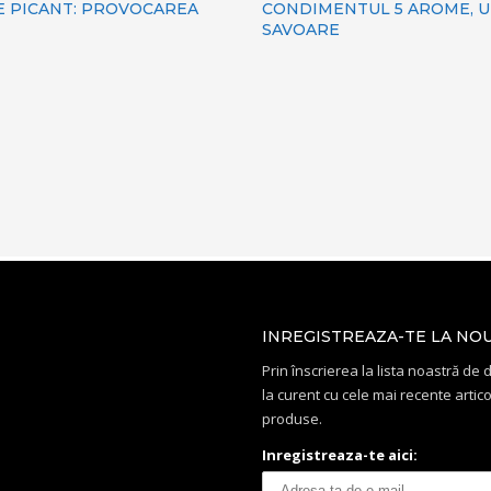
E PICANT: PROVOCAREA
CONDIMENTUL 5 AROME, U
SAVOARE
INREGISTREAZA-TE LA NO
Prin înscrierea la lista noastră de di
la curent cu cele mai recente artico
produse.
Inregistreaza-te aici: