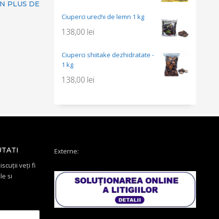
N PLUS DE
Ciuperci urechi de lemn 1 kg
138,00
lei
Ciuperci shiitake dezhidratate -
1 kg
138,00
lei
UTATI
Externe:
scuții veți fi
le si