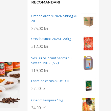
RECOMANDARI
Otet de orez MIZKAN Shiragiku
20L
375,00
lei
Orez basmati AKASH 20 kg
312,00
lei
Sos Dulce Picant pentru pui
Sweet Chilli - 5,5 kg
119,00
lei
Lapte de cocos AROY-D 1L
27,00
lei
Obento tempura 1 kg
34,00
lei