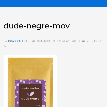
dude-negre-mov
BY
DRAGON CHEF
/
DUMINICĂ, 09 DECEMBRIE 2018
/
PUBLISHED
IN