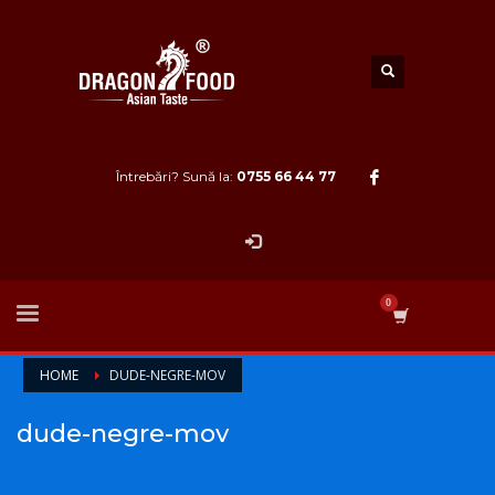
Întrebări? Sună la:
0755 66 44 77
HOME
DUDE-NEGRE-MOV
dude-negre-mov