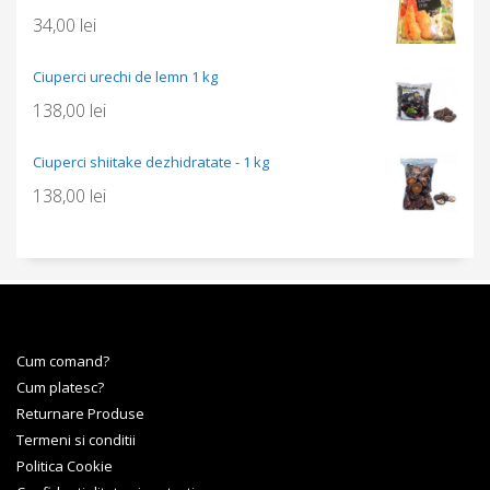
34,00
lei
Ciuperci urechi de lemn 1 kg
138,00
lei
Ciuperci shiitake dezhidratate - 1 kg
138,00
lei
Cum comand?
Cum platesc?
Returnare Produse
Termeni si conditii
Politica Cookie