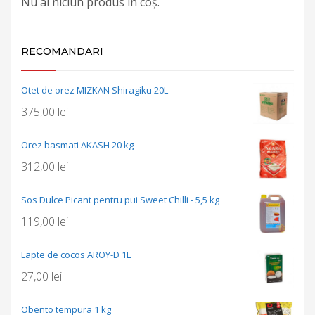
Nu ai niciun produs în coș.
RECOMANDARI
Otet de orez MIZKAN Shiragiku 20L
375,00
lei
Orez basmati AKASH 20 kg
312,00
lei
Sos Dulce Picant pentru pui Sweet Chilli - 5,5 kg
119,00
lei
Lapte de cocos AROY-D 1L
27,00
lei
Obento tempura 1 kg