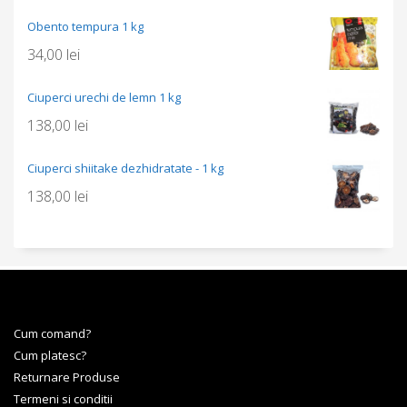
Obento tempura 1 kg
34,00
lei
Ciuperci urechi de lemn 1 kg
138,00
lei
Ciuperci shiitake dezhidratate - 1 kg
138,00
lei
Cum comand?
Cum platesc?
Returnare Produse
Termeni si conditii