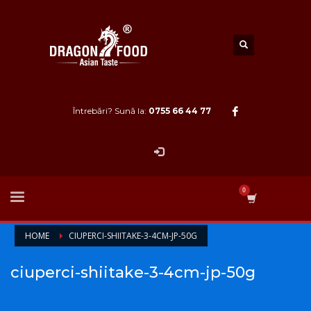
Întrebări? Sună la:
0755 66 44 77
HOME
CIUPERCI-SHIITAKE-3-4CM-JP-50G
ciuperci-shiitake-3-4cm-jp-50g