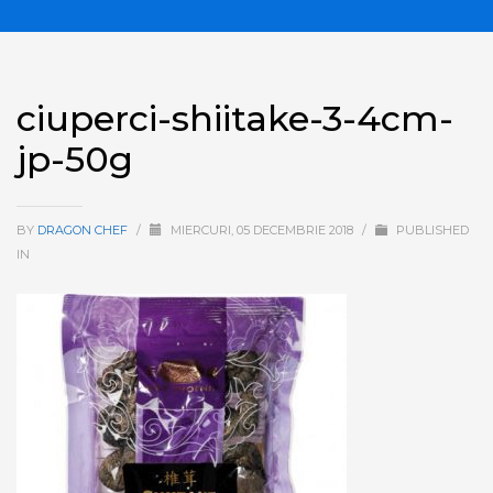
ciuperci-shiitake-3-4cm-
jp-50g
BY
DRAGON CHEF
/
MIERCURI, 05 DECEMBRIE 2018
/
PUBLISHED
IN