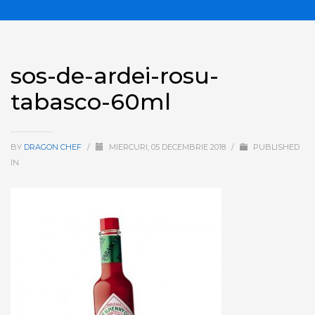
sos-de-ardei-rosu-
tabasco-60ml
BY
DRAGON CHEF
/
MIERCURI, 05 DECEMBRIE 2018
/
PUBLISHED
IN