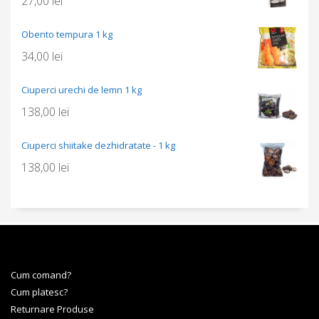
27,00
lei
Obento tempura 1 kg
34,00
lei
Ciuperci urechi de lemn 1 kg
138,00
lei
Ciuperci shiitake dezhidratate - 1 kg
138,00
lei
Cum comand?
Cum platesc?
Returnare Produse