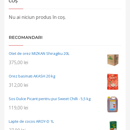
COȘ
Nu ai niciun produs în coș.
RECOMANDARI
Otet de orez MIZKAN Shiragiku 20L
375,00
lei
Orez basmati AKASH 20 kg
312,00
lei
Sos Dulce Picant pentru pui Sweet Chilli - 5,5 kg
119,00
lei
Lapte de cocos AROY-D 1L