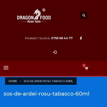
Întrebări? Sună la:
0755 66 44 77
HOME
SOS-DE-ARDEI-ROSU-TABASCO-60ML
sos-de-ardei-rosu-tabasco-60ml