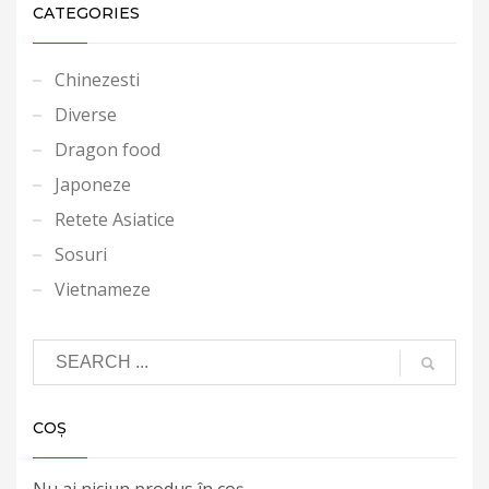
CATEGORIES
Chinezesti
Diverse
Dragon food
Japoneze
Retete Asiatice
Sosuri
Vietnameze
COȘ
Nu ai niciun produs în coș.