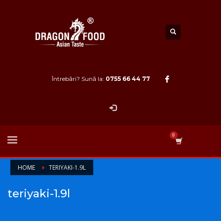
Întrebări? Sună la:
0755 66 44 77
HOME
TERIYAKI-1.9L
teriyaki-1.9l