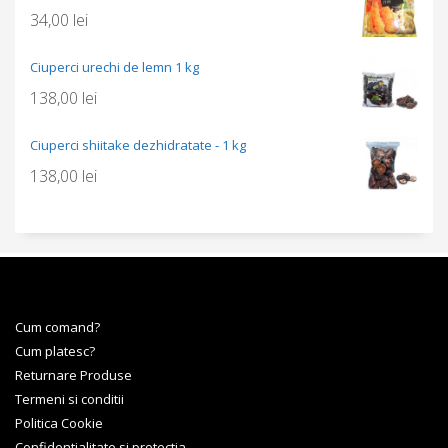
34,00
lei
Ciuperci urechi de lemn 1 kg
138,00
lei
Ciuperci shiitake dezhidratate - 1 kg
138,00
lei
Cum comand?
Cum platesc?
Returnare Produse
Termeni si conditii
Politica Cookie
Confidentialitate si protectia