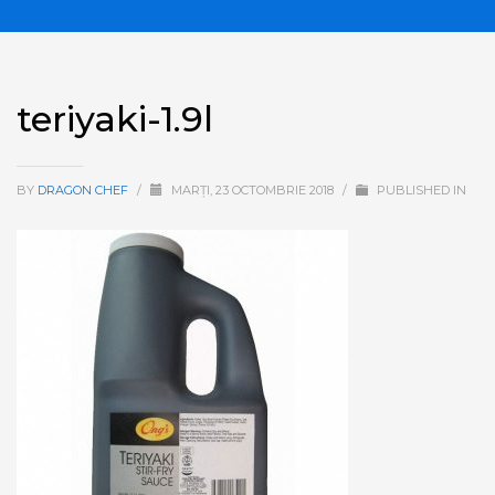
teriyaki-1.9l
BY
DRAGON CHEF
/
MARȚI, 23 OCTOMBRIE 2018
/
PUBLISHED IN