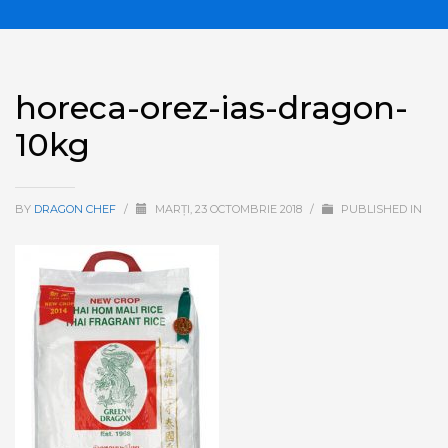
horeca-orez-ias-dragon-
10kg
BY
DRAGON CHEF
/
MARȚI, 23 OCTOMBRIE 2018
/
PUBLISHED IN