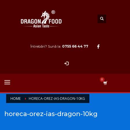
Întrebări? Sună la:
0755 66 44 77
HOME
HORECA-OREZ-IAS-DRAGON-10KG
horeca-orez-ias-dragon-10kg