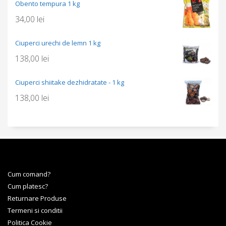
Obento tempura 1 kg
34,00
lei
Ciuperci urechi de lemn 1 kg
138,00
lei
Ciuperci shiitake dezhidratate - 1 kg
138,00
lei
Cum comand?
Cum platesc?
Returnare Produse
Termeni si conditii
Politica Cookie