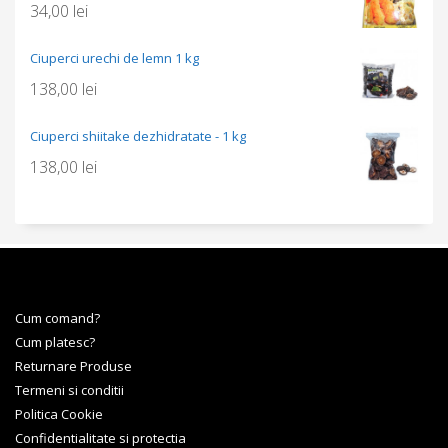
34,00
lei
Ciuperci urechi de lemn 1 kg
138,00
lei
Ciuperci shiitake dezhidratate - 1 kg
138,00
lei
Cum comand?
Cum platesc?
Returnare Produse
Termeni si conditii
Politica Cookie
Confidentialitate si protectia