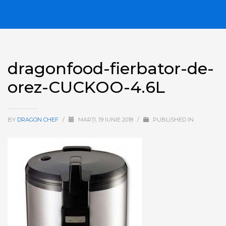
dragonfood-fierbator-de-
orez-CUCKOO-4.6L
BY
DRAGON CHEF
/
MARȚI, 19 IUNIE 2018
/
PUBLISHED IN