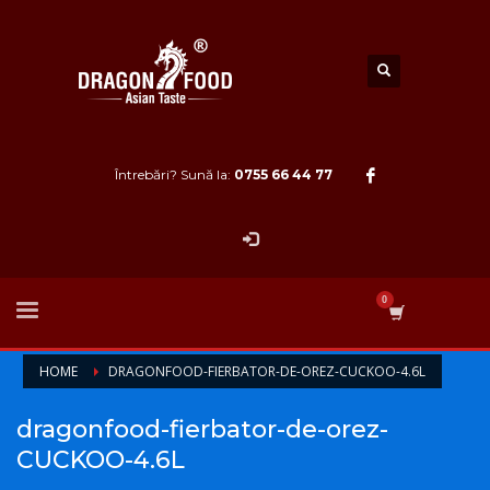
Întrebări? Sună la:
0755 66 44 77
HOME
DRAGONFOOD-FIERBATOR-DE-OREZ-CUCKOO-4.6L
dragonfood-fierbator-de-orez-
CUCKOO-4.6L