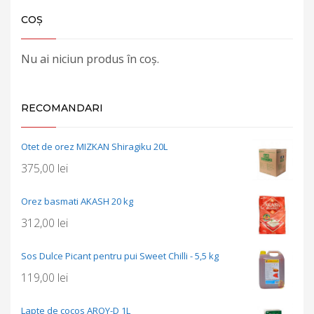
COȘ
Nu ai niciun produs în coș.
RECOMANDARI
Otet de orez MIZKAN Shiragiku 20L
375,00
lei
Orez basmati AKASH 20 kg
312,00
lei
Sos Dulce Picant pentru pui Sweet Chilli - 5,5 kg
119,00
lei
Lapte de cocos AROY-D 1L