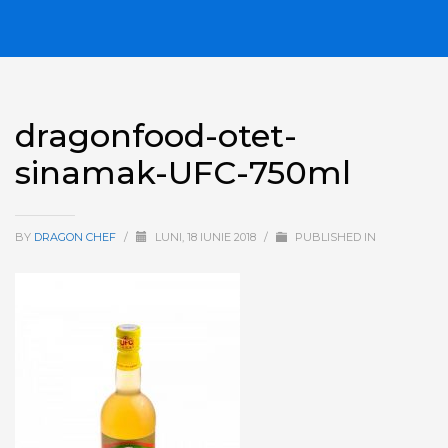
dragonfood-otet-
sinamak-UFC-750ml
BY
DRAGON CHEF
/
LUNI, 18 IUNIE 2018
/
PUBLISHED IN