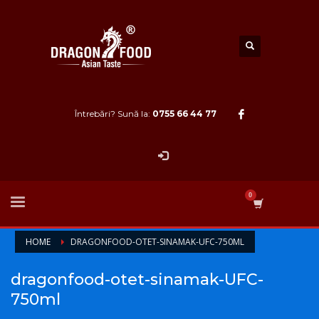
Întrebări? Sună la:
0755 66 44 77
HOME
DRAGONFOOD-OTET-SINAMAK-UFC-750ML
dragonfood-otet-sinamak-UFC-
750ml