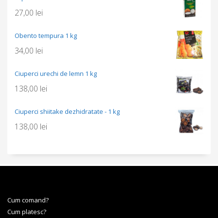
27,00
lei
Obento tempura 1 kg
34,00
lei
Ciuperci urechi de lemn 1 kg
138,00
lei
Ciuperci shiitake dezhidratate - 1 kg
138,00
lei
Cum comand?
Cum platesc?