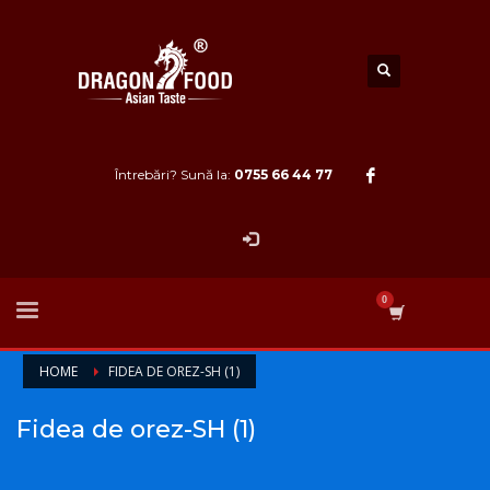
Întrebări? Sună la:
0755 66 44 77
HOME
FIDEA DE OREZ-SH (1)
Fidea de orez-SH (1)