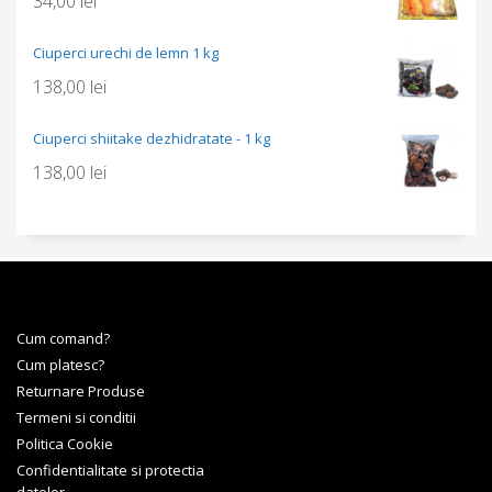
34,00
lei
Ciuperci urechi de lemn 1 kg
138,00
lei
Ciuperci shiitake dezhidratate - 1 kg
138,00
lei
Cum comand?
Cum platesc?
Returnare Produse
Termeni si conditii
Politica Cookie
Confidentialitate si protectia
datelor