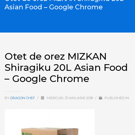
Asian Food – Google Chrome
Otet de orez MIZKAN
Shiragiku 20L Asian Food
– Google Chrome
BY
DRAGON CHEF
/
MIERCURI, 31 IANUARIE 2018
/
PUBLISHED IN