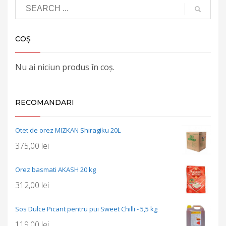
COȘ
Nu ai niciun produs în coș.
RECOMANDARI
Otet de orez MIZKAN Shiragiku 20L
375,00
lei
Orez basmati AKASH 20 kg
312,00
lei
Sos Dulce Picant pentru pui Sweet Chilli - 5,5 kg
119,00
lei