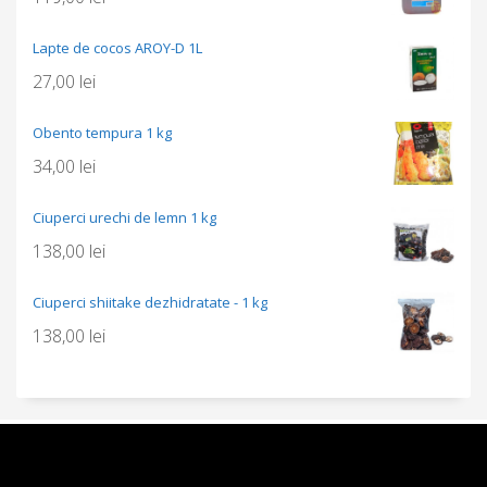
Lapte de cocos AROY-D 1L
27,00
lei
Obento tempura 1 kg
34,00
lei
Ciuperci urechi de lemn 1 kg
138,00
lei
Ciuperci shiitake dezhidratate - 1 kg
138,00
lei