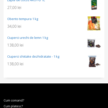
27,00
lei
Obento tempura 1 kg
34,00
lei
Ciuperci urechi de lemn 1 kg
138,00
lei
Ciuperci shiitake dezhidratate - 1 kg
138,00
lei
Cum comand?
Cum platesc?