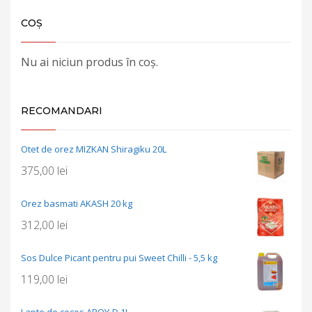
COȘ
Nu ai niciun produs în coș.
RECOMANDARI
Otet de orez MIZKAN Shiragiku 20L
375,00
lei
Orez basmati AKASH 20 kg
312,00
lei
Sos Dulce Picant pentru pui Sweet Chilli - 5,5 kg
119,00
lei
Lapte de cocos AROY-D 1L