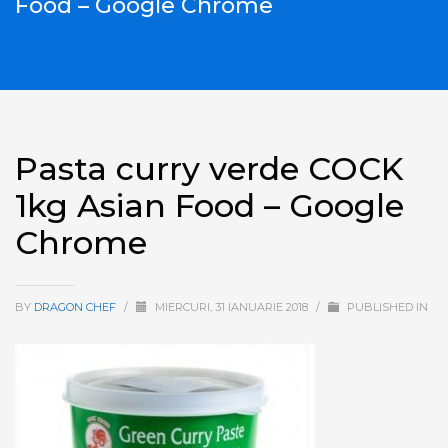
Food – Google Chrome
Pasta curry verde COCK
1kg Asian Food – Google
Chrome
BY
DRAGON CHEF
/
MIERCURI, 31 IANUARIE 2018
/
PUBLISHED IN