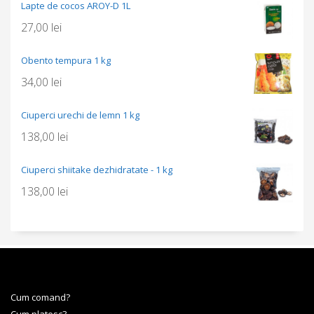
Lapte de cocos AROY-D 1L
27,00
lei
Obento tempura 1 kg
34,00
lei
Ciuperci urechi de lemn 1 kg
138,00
lei
Ciuperci shiitake dezhidratate - 1 kg
138,00
lei
Cum comand?
Cum platesc?