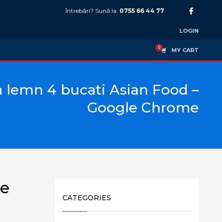
Întrebări? Sună la:
0755 66 44 77
LOGIN
MY CART
 lemn 4 bucati Asian Food –
Google Chrome
me
CATEGORIES