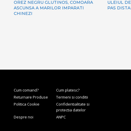
OREZ NEGRU GLUTINOS, COMOARA
ULEIUL DE
ASCUNSA A MARILOR IMPARATI
PAS DIST
CHINEZI
Cum comand?
Cum platesc?
Returnare Produse
Termeni si conditii
Politica Cookie
Confidentialitate si
protectia datelor
Despre noi
ANPC