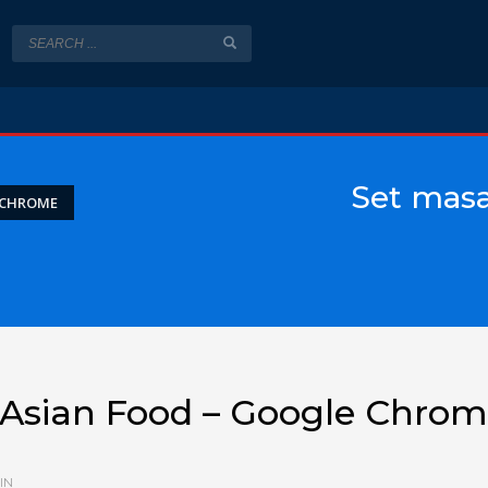
Set masa
 CHROME
 Asian Food – Google Chro
IN