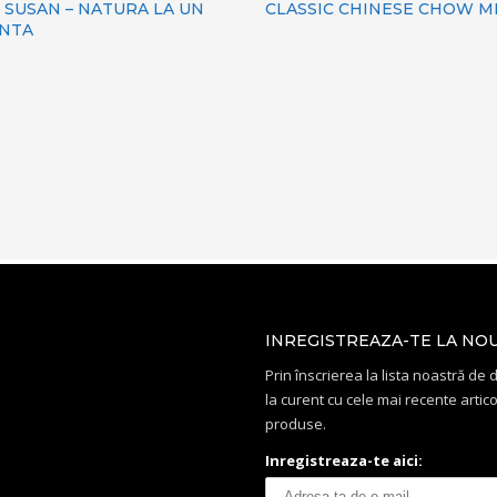
 SUSAN – NATURA LA UN
CLASSIC CHINESE CHOW M
ANTA
INREGISTREAZA-TE LA NO
Prin înscrierea la lista noastră de di
la curent cu cele mai recente artico
produse.
Inregistreaza-te aici: