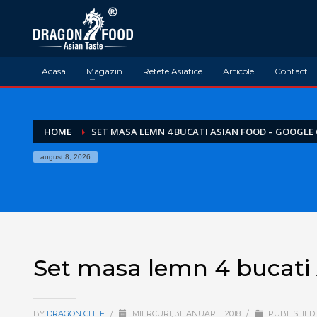
Acasa
Magazin
Retete Asiatice
Articole
Contact
HOME
SET MASA LEMN 4 BUCATI ASIAN FOOD – GOOGLE
august 8, 2026
Set masa lemn 4 bucati
BY
DRAGON CHEF
/
MIERCURI, 31 IANUARIE 2018
/
PUBLISHED 