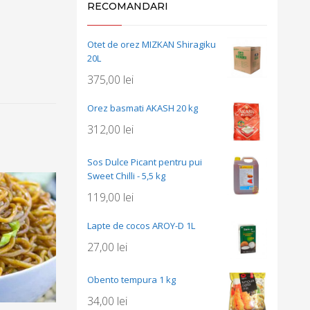
RECOMANDARI
Otet de orez MIZKAN Shiragiku
20L
375,00
lei
Orez basmati AKASH 20 kg
312,00
lei
Sos Dulce Picant pentru pui
Sweet Chilli - 5,5 kg
119,00
lei
Lapte de cocos AROY-D 1L
27,00
lei
Obento tempura 1 kg
34,00
lei