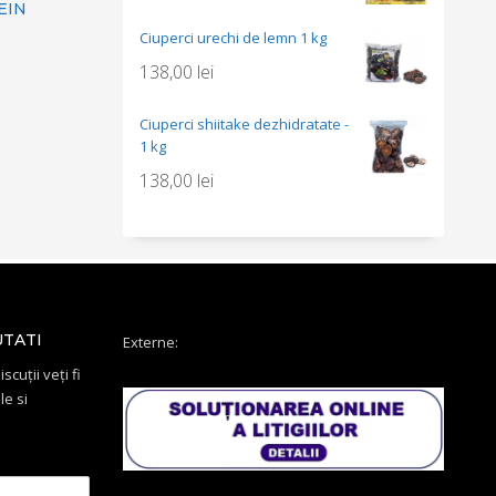
EIN
Ciuperci urechi de lemn 1 kg
138,00
lei
Ciuperci shiitake dezhidratate -
1 kg
138,00
lei
UTATI
Externe:
scuții veți fi
le si