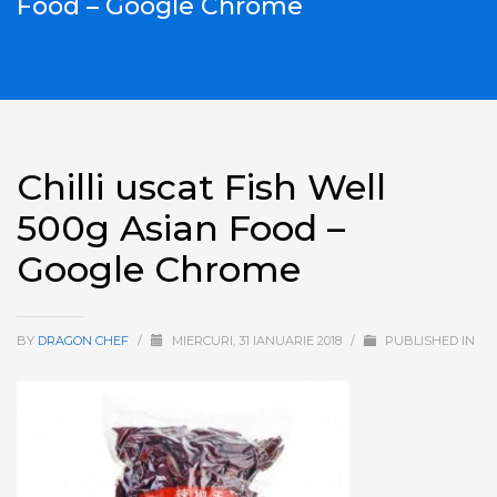
Food – Google Chrome
Chilli uscat Fish Well
500g Asian Food –
Google Chrome
BY
DRAGON CHEF
/
MIERCURI, 31 IANUARIE 2018
/
PUBLISHED IN