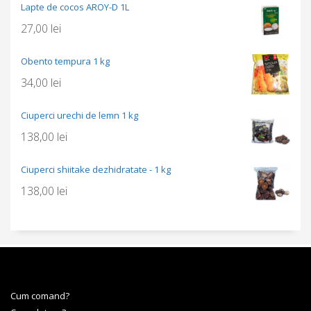
Lapte de cocos AROY-D 1L
27,00
lei
Obento tempura 1 kg
34,00
lei
Ciuperci urechi de lemn 1 kg
138,00
lei
Ciuperci shiitake dezhidratate - 1 kg
138,00
lei
Cum comand?