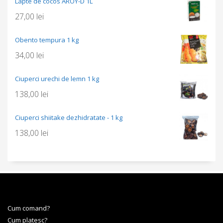
Lapte de cocos AROY-D 1L
27,00
lei
Obento tempura 1 kg
34,00
lei
Ciuperci urechi de lemn 1 kg
138,00
lei
Ciuperci shiitake dezhidratate - 1 kg
138,00
lei
Cum comand?
Cum platesc?