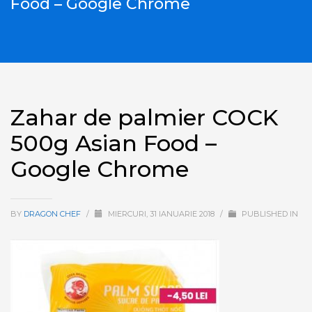
Food – Google Chrome
Zahar de palmier COCK
500g Asian Food –
Google Chrome
BY
DRAGON CHEF
/
MIERCURI, 31 IANUARIE 2018
/
PUBLISHED IN