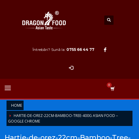
Întrebări? Sună la:
0755 66 44 77
HOME
HARTIE-DE-OREZ-22CM-BAMBOO-TREE-400G ASIAN FOOD –
GOOGLE CHROME
Hartie-de-orez-22cm-Bamboo-Tree-