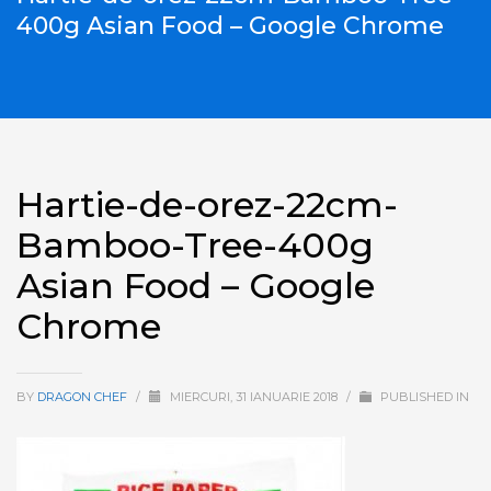
400g Asian Food – Google Chrome
Hartie-de-orez-22cm-
Bamboo-Tree-400g
Asian Food – Google
Chrome
BY
DRAGON CHEF
/
MIERCURI, 31 IANUARIE 2018
/
PUBLISHED IN