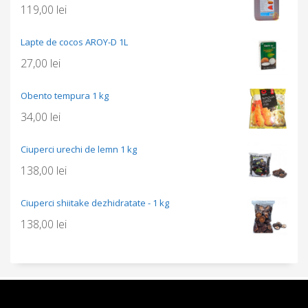
119,00
lei
Lapte de cocos AROY-D 1L
27,00
lei
Obento tempura 1 kg
34,00
lei
Ciuperci urechi de lemn 1 kg
138,00
lei
Ciuperci shiitake dezhidratate - 1 kg
138,00
lei