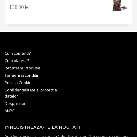
138,00
lei
Cum comand?
Cum platesc?
Returnare Produse
Termeni si conditii
Politica Cookie
Confidentialitate si protectia
datelor
Despre noi
ANPC
INREGISTREAZA-TE LA NOUTATI
Prin înscrierea la lista noastră de discuții veți fi la curent cu cele mai