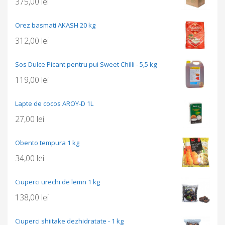
375,00
lei
Orez basmati AKASH 20 kg
312,00
lei
Sos Dulce Picant pentru pui Sweet Chilli - 5,5 kg
119,00
lei
Lapte de cocos AROY-D 1L
27,00
lei
Obento tempura 1 kg
34,00
lei
Ciuperci urechi de lemn 1 kg
138,00
lei
Ciuperci shiitake dezhidratate - 1 kg