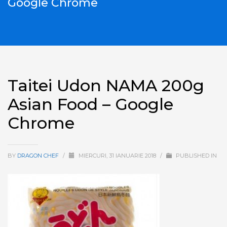
Google Chrome
Taitei Udon NAMA 200g
Asian Food – Google
Chrome
BY
DRAGON CHEF
/
MIERCURI, 31 IANUARIE 2018
/
PUBLISHED IN