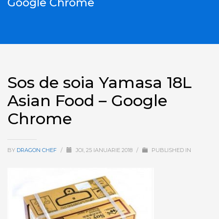
Google Chrome
Sos de soia Yamasa 18L
Asian Food – Google
Chrome
BY
DRAGON CHEF
/
JOI, 25 IANUARIE 2018
/
PUBLISHED IN