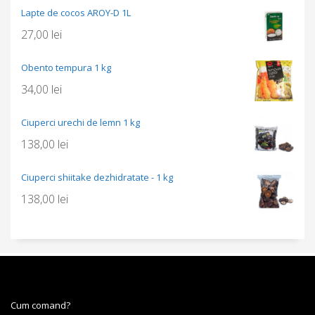
Lapte de cocos AROY-D 1L
27,00
lei
Obento tempura 1 kg
34,00
lei
Ciuperci urechi de lemn 1 kg
138,00
lei
Ciuperci shiitake dezhidratate - 1 kg
138,00
lei
Cum comand?