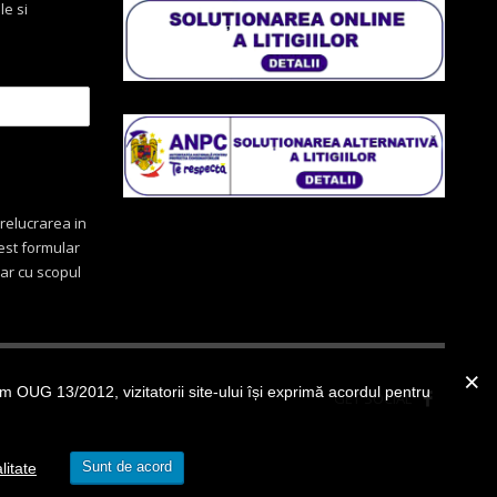
le si
relucrarea in
cest formular
oar cu scopul
OUG 13/2012, vizitatorii site-ului își exprimă acordul pentru
GET SOCIAL
Sunt de acord
litate