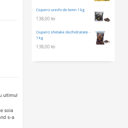
Ciuperci urechi de lemn 1 kg
138,00
lei
Ciuperci shiitake dezhidratate -
1 kg
138,00
lei
u ultimul
de soia
ând s-a