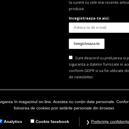
la curent cu cele mai recente artico
produse.
Inregistreaza-te aici:
Sunt deacord cu preluarea si p
siguranta a datelor furnizate in a
conform GDPR si sa fie utilizate d
de newsletter.
igarea în magazinul on-line. Acestea nu conțin date personale. Conform 
ezervate Dragon Food - marca inregistrata.
folosirea de cookies prin setările personale din browser.
Analytics
Cookie facebook
Preferințe confidenția