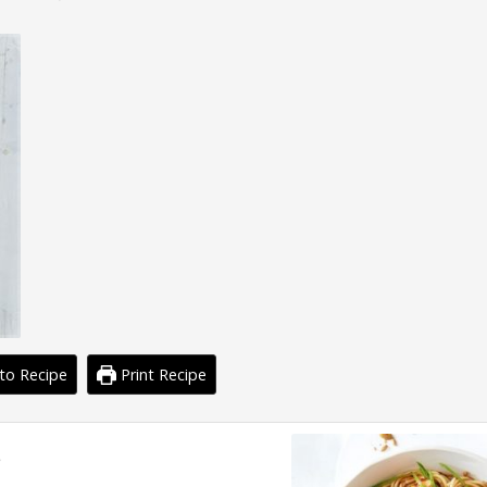
to Recipe
Print Recipe
s