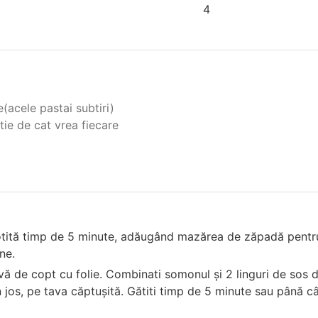
4
e(acele pastai subtiri)
tie de cat vrea fiecare
locotită timp de 5 minute, adăugând mazărea de zăpadă pentr
ne.
tavă de copt cu folie. Combinati somonul și 2 linguri de sos 
n jos, pe tava căptușită. Gătiti timp de 5 minute sau până c