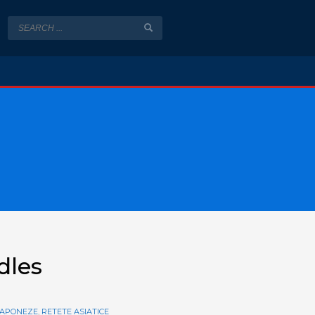
dles
JAPONEZE
,
RETETE ASIATICE