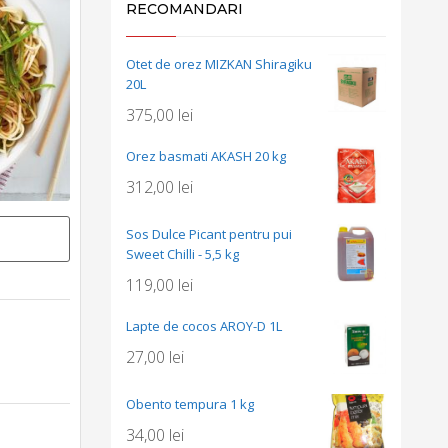
RECOMANDARI
Otet de orez MIZKAN Shiragiku
20L
375,00
lei
Orez basmati AKASH 20 kg
312,00
lei
Sos Dulce Picant pentru pui
Sweet Chilli - 5,5 kg
119,00
lei
Lapte de cocos AROY-D 1L
27,00
lei
Obento tempura 1 kg
34,00
lei