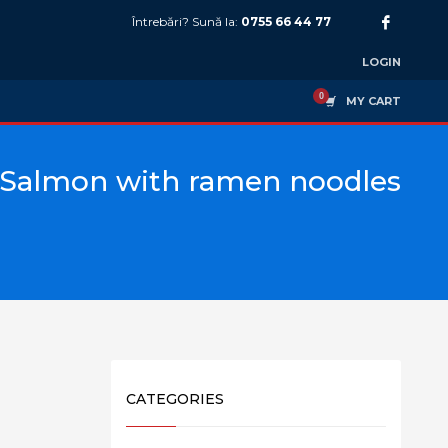
Întrebări? Sună la:
0755 66 44 77
LOGIN
MY CART
Salmon with ramen noodles
CATEGORIES