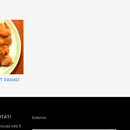
ET PANKO
UTATI
Externe:
scuții veți fi