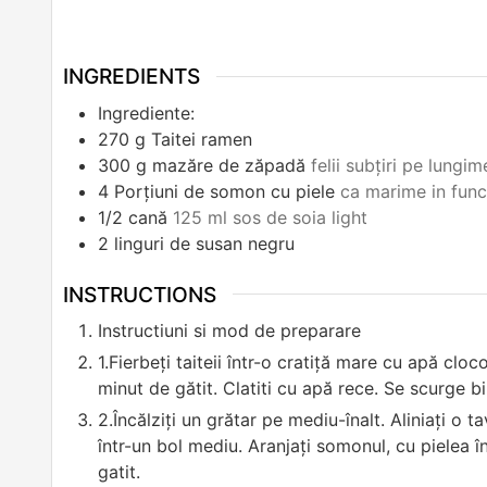
INGREDIENTS
Ingrediente:
270
g
Taitei ramen
300
g
mazăre de zăpadă
felii subțiri pe lungim
4
Porțiuni de somon cu piele
ca marime in func
1/2
cană
125 ml sos de soia light
2
linguri de susan negru
INSTRUCTIONS
Instructiuni si mod de preparare
1.Fierbeți taiteii într-o cratiță mare cu apă c
minut de gătit. Clatiti cu apă rece. Se scurge bi
2.Încălziți un grătar pe mediu-înalt. Aliniați o 
într-un bol mediu. Aranjați somonul, cu pielea î
gatit.