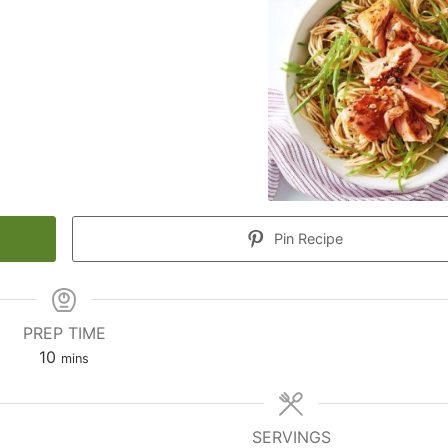
Pin Recipe
PREP TIME
minutes
10
mins
SERVINGS