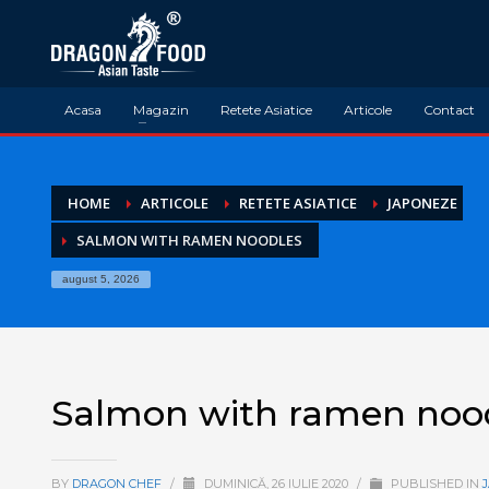
Acasa
Magazin
Retete Asiatice
Articole
Contact
HOME
ARTICOLE
RETETE ASIATICE
JAPONEZE
SALMON WITH RAMEN NOODLES
august 5, 2026
Salmon with ramen noo
BY
DRAGON CHEF
/
DUMINICĂ, 26 IULIE 2020
/
PUBLISHED IN