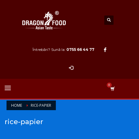
Întrebări? Sună la:
0755 66 44 77
HOME
RICE-PAPIER
rice-papier