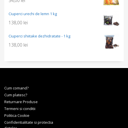
34,00
lei
Ciuperci urechi de lemn 1 kg
138,00
lei
Ciuperci shiitake dezhidratate - 1 kg
138,00
lei
Cum comand?
Cum platesc?
Returnare Produse
Termeni si conditii
Politica Cookie
Confidentialitate si protectia
datelor