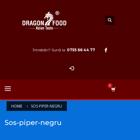
Întrebări? Sună la:
0755 66 44 77
HOME
SOS-PIPER-NEGRU
Sos-piper-negru