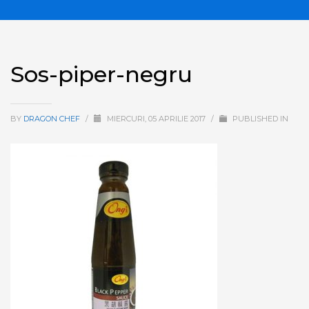
Sos-piper-negru
BY
DRAGON CHEF
/
MIERCURI, 05 APRILIE 2017
/
PUBLISHED IN