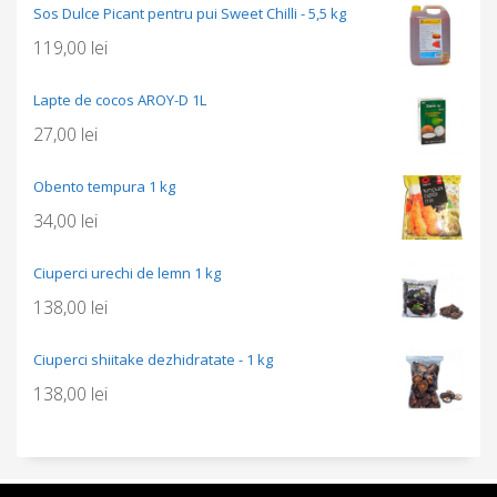
Sos Dulce Picant pentru pui Sweet Chilli - 5,5 kg
119,00
lei
Lapte de cocos AROY-D 1L
27,00
lei
Obento tempura 1 kg
34,00
lei
Ciuperci urechi de lemn 1 kg
138,00
lei
Ciuperci shiitake dezhidratate - 1 kg
138,00
lei