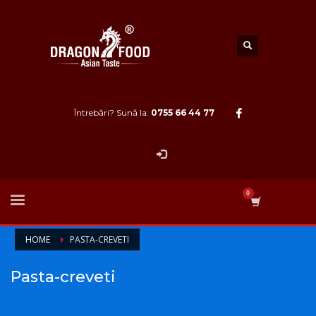
Întrebări? Sună la:
0755 66 44 77
HOME
PASTA-CREVETI
Pasta-creveti