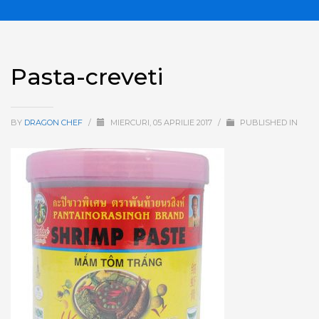
Pasta-creveti
BY
DRAGON CHEF
/
MIERCURI, 05 APRILIE 2017
/
PUBLISHED IN