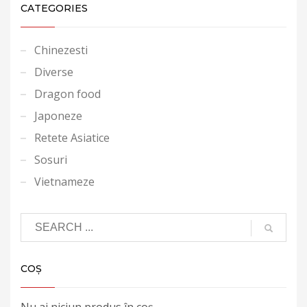
CATEGORIES
Chinezesti
Diverse
Dragon food
Japoneze
Retete Asiatice
Sosuri
Vietnameze
COȘ
Nu ai niciun produs în coș.