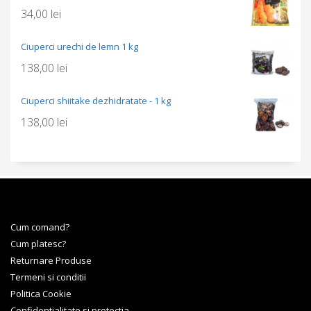
34,00
lei
Ciuperci urechi de lemn 1 kg
138,00
lei
Ciuperci shiitake dezhidratate - 1 kg
138,00
lei
Cum comand?
Cum platesc?
Returnare Produse
Termeni si conditii
Politica Cookie
Confidentialitate si protectia