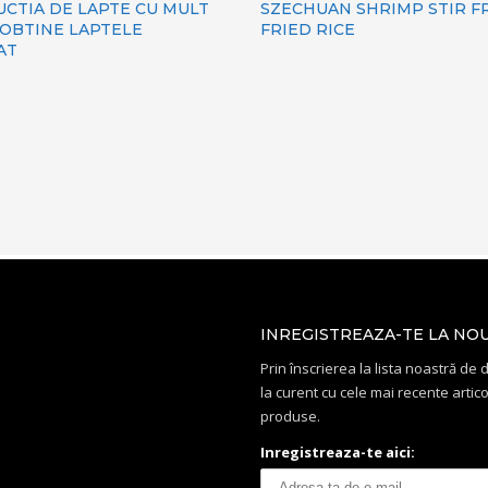
UCTIA DE LAPTE CU MULT
SZECHUAN SHRIMP STIR F
 OBTINE LAPTELE
FRIED RICE
AT
INREGISTREAZA-TE LA NO
Prin înscrierea la lista noastră de di
la curent cu cele mai recente artico
produse.
Inregistreaza-te aici: