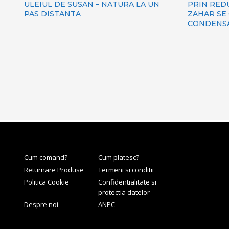
ULEIUL DE SUSAN – NATURA LA UN
PRIN RED
PAS DISTANTA
ZAHAR SE
CONDENS
Cum comand?
Cum platesc?
Returnare Produse
Termeni si conditii
Politica Cookie
Confidentialitate si
protectia datelor
Despre noi
ANPC