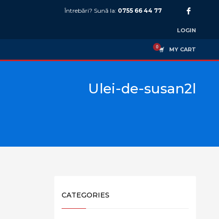
Întrebări? Sună la:
0755 66 44 77
LOGIN
MY CART
Ulei-de-susan2l
CATEGORIES