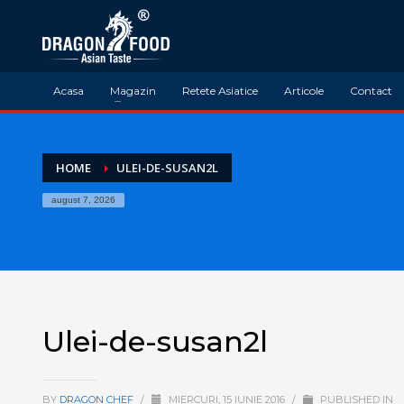
Acasa
Magazin
Retete Asiatice
Articole
Contact
HOME
ULEI-DE-SUSAN2L
august 7, 2026
Ulei-de-susan2l
BY
DRAGON CHEF
/
MIERCURI, 15 IUNIE 2016
/
PUBLISHED IN