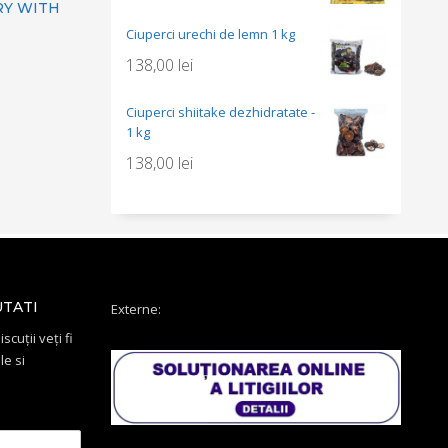
RY WITH
Ciuperci urechi de lemn 1 kg
138,00
lei
Ciuperci shiitake dezhidratate -
1 kg
138,00
lei
UTATI
Externe:
scuții veți fi
le si