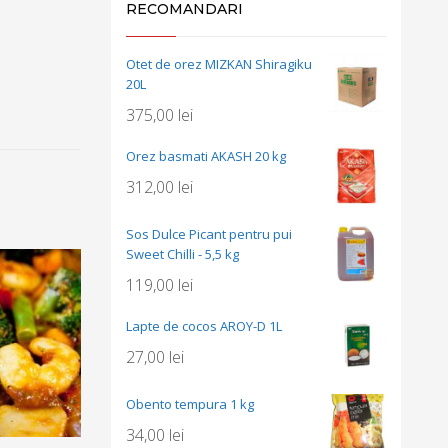
RECOMANDARI
Otet de orez MIZKAN Shiragiku
20L
375,00
lei
Orez basmati AKASH 20 kg
312,00
lei
Sos Dulce Picant pentru pui
Sweet Chilli - 5,5 kg
119,00
lei
Lapte de cocos AROY-D 1L
27,00
lei
Obento tempura 1 kg
34,00
lei