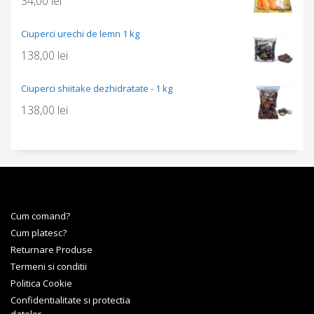
34,00
lei
Ciuperci urechi de lemn 1 kg
138,00
lei
Ciuperci shiitake dezhidratate - 1 kg
138,00
lei
Cum comand?
Cum platesc?
Returnare Produse
Termeni si conditii
Politica Cookie
Confidentialitate si protectia
datelor