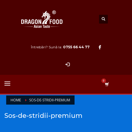
Întrebări? Sună la:
0755 66 44 77
HOME
SOS-DE-STRIDII-PREMIUM
Sos-de-stridii-premium