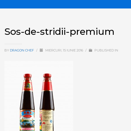
Sos-de-stridii-premium
BY
DRAGON CHEF
/
MIERCURI, 15 IUNIE 2016
/
PUBLISHED IN